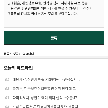
등록된 댓글이 없습니다.
오늘의 헤드라인
01
대원제약, 상반기 매출 3109억원… 만성질환·...
02
복지부, 한국보건산업진흥원 신임 원장에 고...
03
파마리서치, 상반기 역대 최대 실적…수출 47...
04
바이오솔루션-국립호남권생물자원관, 생물자...