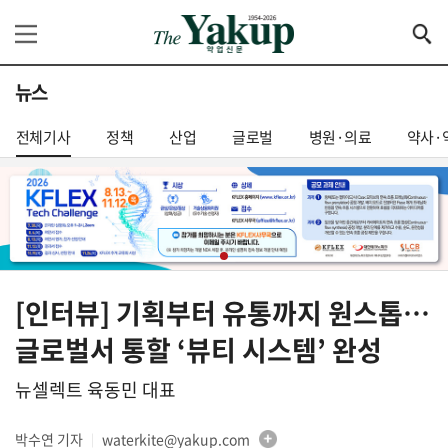
뉴스
전체기사
정책
산업
글로벌
병원·의료
약사·
[인터뷰] 기획부터 유통까지 원스톱…
글로벌서 통할 ‘뷰티 시스템’ 완성
뉴셀렉트 육동민 대표
박수연 기자
waterkite@yakup.com
│