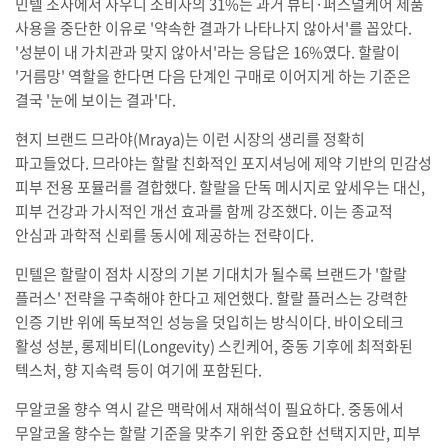
민텔 조사에서 사우디 소비자의 31%는 과거 뷰티·퍼스널케어 제품
사용을 중단한 이유로 '약속한 결과가 나타나지 않아서'를 꼽았다.
'성분이 내 가치관과 맞지 않아서'라는 응답은 16%였다. 할랄이
'거름망' 역할을 한다면 다음 단계인 구매로 이어지게 하는 기준은
결국 '눈에 보이는 결과'다.
현지 브랜드 므라야(Mraya)는 이런 시장의 생리를 정확히
파고들었다. 므라야는 할랄 친화적인 포지셔닝에 제약 기반의 민감성
피부 전용 포뮬러를 결합했다. 할랄을 단독 메시지로 앞세우는 대신,
피부 건강과 가시적인 개선 효과를 함께 강조했다. 이는 종교적
안심과 과학적 신뢰를 동시에 제공하는 전략이다.
민텔은 할랄이 점차 시장의 기본 기대치가 될수록 브랜드가 '할랄
플러스' 전략을 구축해야 한다고 제언했다. 할랄 플러스는 강력한
인증 기반 위에 독보적인 성능을 덧입히는 방식이다. 바이오테크
활성 성분, 롱제비티(Longevity) 스킨케어, 중동 기후에 최적화된
텍스처, 향 지속력 등이 여기에 포함된다.
무알코올 향수 역시 같은 맥락에서 재해석이 필요하다. 중동에서
무알코올 향수는 할랄 기준을 맞추기 위한 중요한 선택지지만, 피부