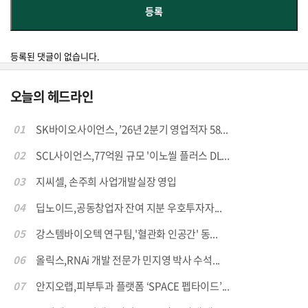
등록된 댓글이 없습니다.
오늘의 헤드라인
01
SK바이오사이언스, ’26년 2분기 영업적자 58...
02
SCL사이언스,77억원 규모 '이노씰 플러스 DL...
03
지씨셀, 손주희 사업개발실장 영입
04
딥노이드,공동창업자 잔여 지분 우호투자자...
05
강스템바이오텍 연구팀,'혈관화 인공간' 동...
06
올릭스,RNAi 개발 전문가 민지영 박사 수석...
07
안지오랩,피부투과 플랫폼 ‘SPACE 펩타이드’...