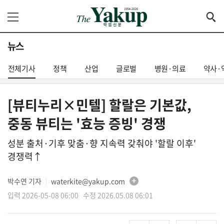
뉴스
전체기사
정책
산업
글로벌
병원·의료
약사·
[뷰티누리×민텔] 할랄은 기본값,
중동 뷰티는 '효능 증빙' 경쟁
성분 출처·기후 맞춤·향 지속력 갖춰야 '할랄 이후'
경쟁력↑
박수연 기자
waterkite@yakup.com
│
입력 2026-05-08 06:00 수정 2026.05.08 06:01