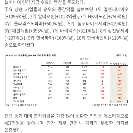
늘어나며 연간 자금 수요의 팽창을 주도했다.
주요 상승 기업들의 순위와 증감액을 살펴보면 1위 엘앤씨바이오
(+1096억원), 2위 알테오젠(+1023억원), 3위 HK이노엔(+750억원),
4위 폴라리스AI파마(+500억원), 5위 동구바이오제약(+419억원),
6위 대한뉴팜(+395억원), 7위 바이넥스(+311억원), 8위 삼천당제약
(+207억원), 9위 한국파마(+160억원), 10위 한국비엔씨(+119억원)
순으로 확인됐다.
전년 동기 대비 총차입금을 가장 많이 상환한 기업은 에스티팜으로
407억원을 갚아내며 연간 재무 안정성 강화의 뚜렷한 의지를
입증했다.