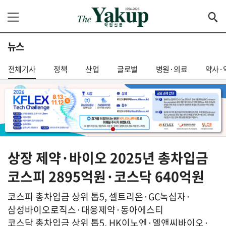
뉴스
전체기사
정책
산업
글로벌
병원·의료
약사·
상장 제약·바이오 2025년 총차입금
코스피 2895억원·코스닥 640억원
코스피 총차입금 상위 톱5, 셀트리온·GC녹십자·
삼성바이오로직스·대웅제약·동아에스티
코스닥 총차입금 상위 톱5, HK이노엔·엘앤씨바이오·