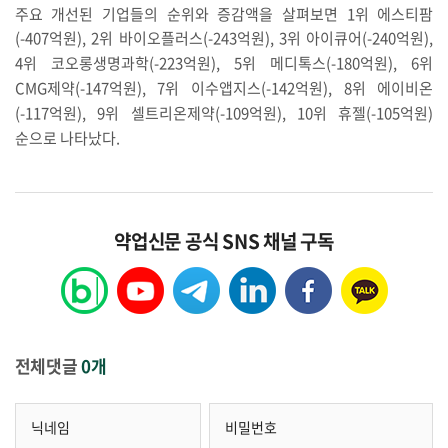
주요 개선된 기업들의 순위와 증감액을 살펴보면 1위 에스티팜
(-407
억원
)
, 2위 바이오플러스
(-243
억원
)
, 3위 아이큐어
(-240
억원
)
,
4위 코오롱생명과학
(-223
억원
)
, 5위 메디톡스
(-180
억원
)
, 6위
CMG제약
(-147
억원
)
, 7위 이수앱지스
(-142
억원
)
, 8위 에이비온
(-117
억원), 9위 셀트리온제약
(-109
억원
)
, 10위 휴젤
(-105
억원
)
순으로 나타났다.
약업신문 공식 SNS 채널 구독
전체댓글
0개