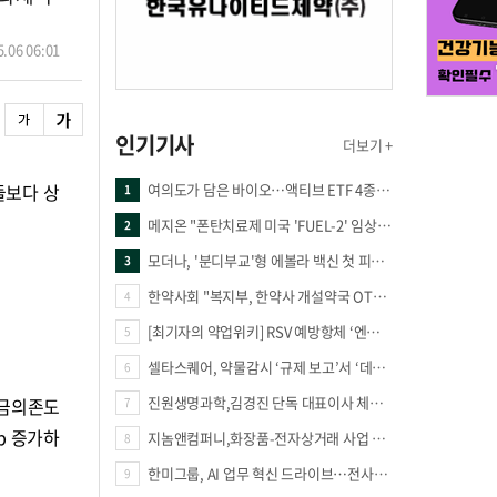
.06 06:01
인기기사
더보기 +
들보다 상
여의도가 담은 바이오…액티브 ETF 4종의 선택은
1
메지온 "폰탄치료제 미국 'FUEL-2' 임상 프로토콜 영국 승인"
2
모더나, '분디부교'형 에볼라 백신 첫 피험자 접종
3
한약사회 "복지부, 한약사 개설약국 OTC 공급 방해 더는 방관 말아야"
4
[최기자의 약업위키] RSV 예방항체 ‘엔플론시아’
5
셀타스퀘어, 약물감시 ‘규제 보고’서 ‘데이터 의사결정’으로 "PVX 전환 요구 커진다"
6
진원생명과학,김경진 단독 대표이사 체제 돌입
입금의존도
7
p 증가하
지놈앤컴퍼니,화장품-전자상거래 사업 진출
8
한미그룹, AI 업무 혁신 드라이브…전사적 AI 활용 문화 구축
9