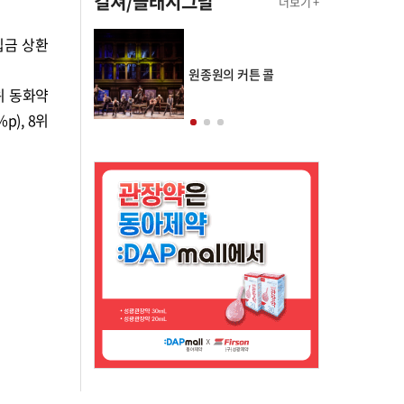
컬쳐/클래시그널
더보기 +
입금 상환
의 클래스토리
원종원의 커튼 콜
3위 동화약
%p), 8위