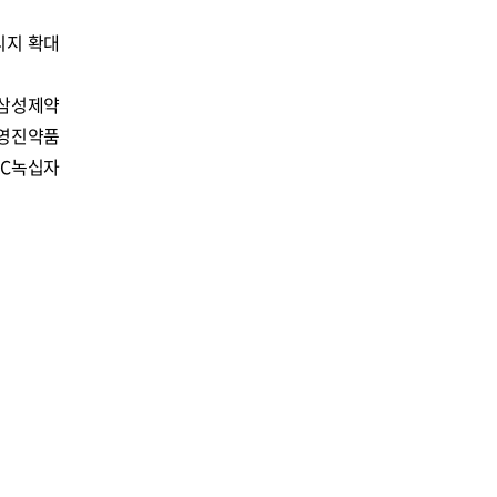
리지 확대
 삼성제약
위 영진약품
 GC녹십자