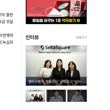
산의 절반
자금 조달
 이연제약
인터뷰
더보기 +
 GC녹십자
셀타스퀘어, 약물감시 ‘규제 보고’서 ‘데이터 의사결정’으로 "PVX 전환 요구 커진다"