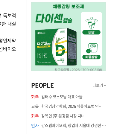
며 독보적
유한 내실
 명인제약
 삼성바이오
PEOPLE
더보기 +
화촉
김래수 코스모닝 대표 아들
교육
한국임상약학회, 2026 약물치료법 연수강좌 8월 21일 개최
화촉
강복인 (주)원강팜 사장 차녀
인사
강스템바이오텍, 창업자 서울대 강경선 교수 최고과학책임자 선임