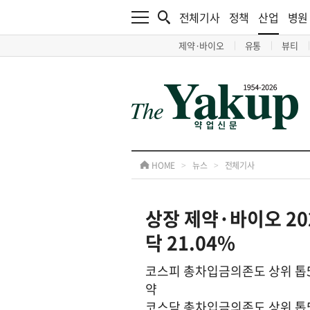
전체기사
정책
산업
병원
제약·바이오
유통
뷰티
HOME
>
뉴스
>
전체기사
상장 제약·바이오 20
닥 21.04%
코스피 총차입금의존도 상위 
약
코스닥 총차입금의존도 상위 