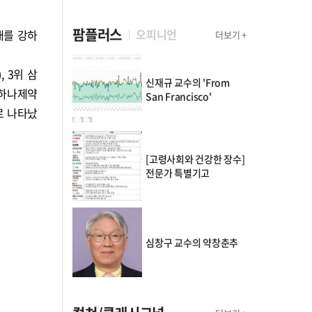
팜플러스
오피니언
대를 강하
더보기 +
, 3위 삼
신재규 교수의 'From
위 하나제약
San Francisco'
으로 나타났
[고령사회와 건강한 장수]
전문가 특별기고
심창구 교수의 약창춘추