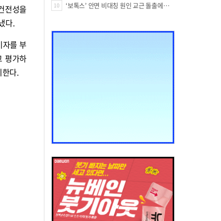
‘보톡스’ 안면 비대칭 원인 교근 돌출에도 사용?
10
 건전성을
냈다.
이자를 부
고 평가하
미한다.