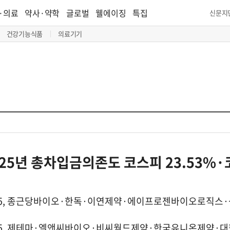
·의료
약사·약학
글로벌
웰에이징
특집
신문지
건강기능식품
의료기기
25년 총차입금의존도 코스피 23.53%·
톱5, 종근당바이오·한독·이연제약·에이프로젠바이오로직스
톱5, 제테마·엘앤씨바이오·비씨월드제약·한국유니온제약·