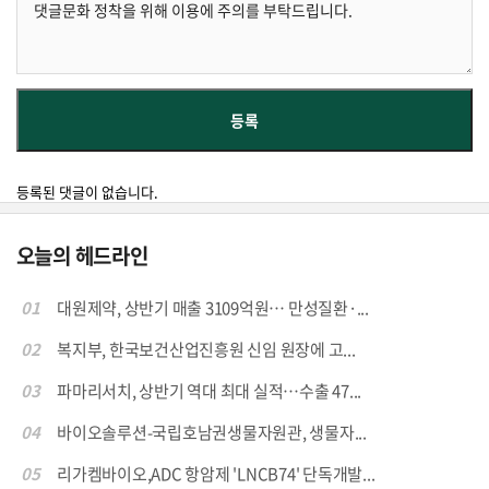
등록된 댓글이 없습니다.
오늘의 헤드라인
01
대원제약, 상반기 매출 3109억원… 만성질환·...
02
복지부, 한국보건산업진흥원 신임 원장에 고...
03
파마리서치, 상반기 역대 최대 실적…수출 47...
04
바이오솔루션-국립호남권생물자원관, 생물자...
05
리가켐바이오,ADC 항암제 'LNCB74' 단독개발...