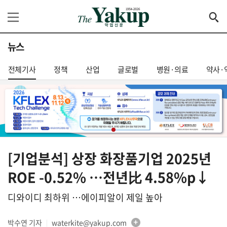
뉴스
전체기사
정책
산업
글로벌
병원·의료
약사·
[기업분석] 상장 화장품기업 2025년
ROE -0.52% …전년比 4.58%p↓
디와이디 최하위 …에이피알이 제일 높아
박수연 기자
waterkite@yakup.com
│