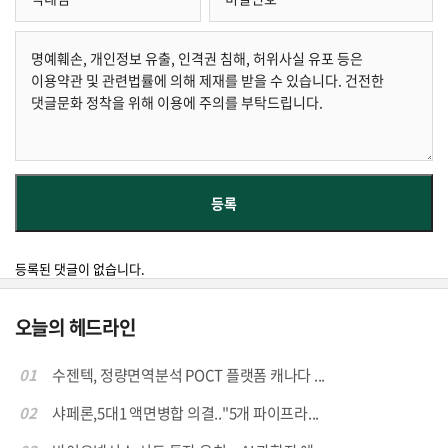
등록된 댓글이 없습니다.
오늘의 헤드라인
01
수젠텍, 정량면역분석 POCT 플랫폼 캐나다 ...
02
샤페론,5대1 액면병합 의결.."5개 파이프라...