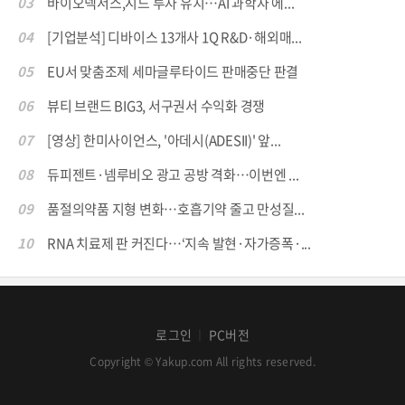
03
바이오넥서스,시드 투자 유치…AI 과학자 에...
04
[기업분석] 디바이스 13개사 1Q R&D·해외매...
05
EU서 맞춤조제 세마글루타이드 판매중단 판결
06
뷰티 브랜드 BIG3, 서구권서 수익화 경쟁
07
[영상] 한미사이언스, '아데시(ADESII)' 앞...
08
듀피젠트·넴루비오 광고 공방 격화…이번엔 ...
09
품절의약품 지형 변화…호흡기약 줄고 만성질...
10
RNA 치료제 판 커진다…‘지속 발현·자가증폭·...
로그인
PC버전
│
Copyright © Yakup.com All rights reserved.