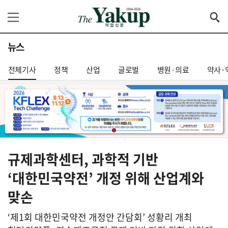
뉴스
전체기사
정책
산업
글로벌
병원·의료
약사·
규제과학센터, 과학적 기반
‘대한민국약전’ 개정 위해 산업계와
맞손
‘제1회 대한민국약전 개정안 간담회’ 성황리 개최