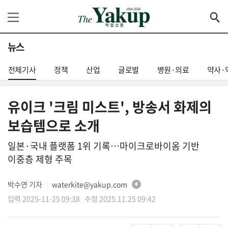
뉴스
전체기사
정책
산업
글로벌
병원·의료
약사·
유이크 '크림 미스트', 방송서 화제의
보습템으로 소개
일본·국내 플랫폼 1위 기록…마이크로바이옴 기반
이중층 제형 주목
박수연 기자
waterkite@yakup.com
│
입력 2025-11-25 09:38 수정 2025.11.25 09:42