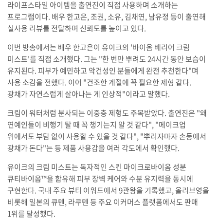
라이프스타일 아이템을 출연진이 직접 사용하며 소개하는
프로그램이다. 배우 한고은, 조권, 소유, 김채연, 남유정 등이 출연해
실사용 리뷰를 전달하며 신뢰도를 높이고 있다.
이번 방송에서는 배우 한고은이 유이크의 '바이옴 베리어 크림
미스트'를 직접 소개했다. 그는 "한 번만 뿌려도 24시간 동안 보습이
유지된다. 피부가 예민하고 악건성인 분들에게 완전 추천한다"며
사용 소감을 전했다. 이어 "건조한 계절에 꼭 필요한 제형 같다.
광채가 자연스럽게 살아나는 게 인상적"이라고 말했다.
크림이 워터처럼 분사되는 이중층 제형도 주목받았다. 출연진은 "왜
연예인들이 비행기 탈 때 꼭 챙기는지 알 것 같다", "메이크업
위에서도 부담 없이 사용할 수 있을 것 같다", "뿌리자마자 손등에서
광채가 돈다"는 등 제품 사용감을 여러 각도에서 확인했다.
유이크의 크림 미스트는 독자적인 스킨 마이크로바이옴 성분
큐티바이옴™을 함유해 피부 장벽 케어와 수분 유지력을 동시에
구현한다. 국내 주요 뷰티 어워드에서 9관왕을 기록했고, 올리브영을
비롯해 일본의 큐텐, 라쿠텐 등 주요 이커머스 플랫폼에서도 판매
1위를 달성했다.