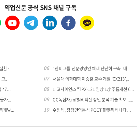
약업신문 공식 SNS 채널 구독
06
환·...
“한미그룹,전문경영인 체제 단단히 구축..매...
07
...
서울대 의과대학 이승훈 교수 개발 ‘CX213’,...
08
7...
테고사이언스 "TPX-121 임상 1상 주름개선 6...
09
자...
GC녹십자,mRNA 백신 정밀 분석 기술 확보 .....
10
독개발...
수젠텍, 정량면역분석 POCT 플랫폼 캐나다 ...