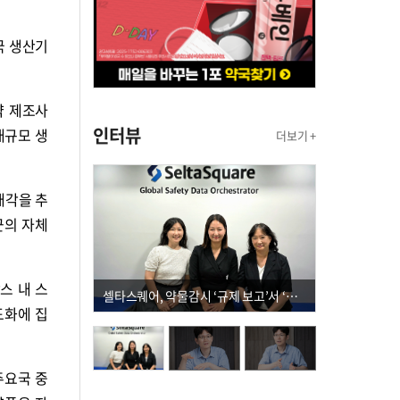
국 생산기
약 제조사
인터뷰
대규모 생
더보기 +
매각을 추
군의 자체
스 내 스
셀타스퀘어, 약물감시 ‘규제 보고’서 ‘데이터 의사결정’으로 "PVX 전환 요구 커진다"
도화에 집
주요국 중