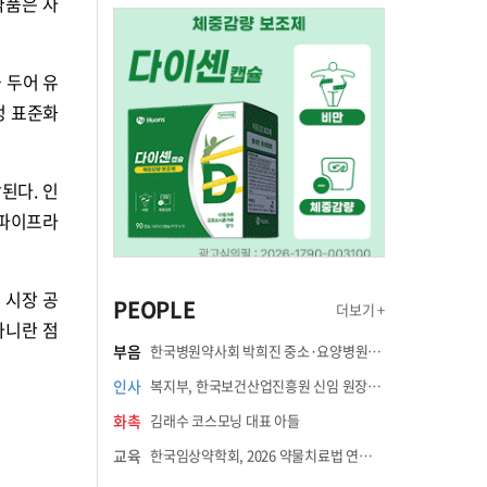
약품은 자
 두어 유
정 표준화
된다. 인
 파이프라
 시장 공
PEOPLE
더보기 +
아니란 점
부음
한국병원약사회 박희진 중소·요양병원이사(충청북도 청주의료원 약제팀장) 부친상
인사
복지부, 한국보건산업진흥원 신임 원장에 고상백 교수 임명
화촉
김래수 코스모닝 대표 아들
교육
한국임상약학회, 2026 약물치료법 연수강좌 8월 21일 개최