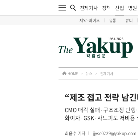
전체기사
정책
산업
병원
제약·바이오
유통
뷰티
HOME
>
뉴스
>
전체기사
“제조 접고 전략 남긴
CMO 매각 실패·구조조정 단행
화이자·GSK·사노피도 저비용
최윤수 기자
jjysc0229@yakup.com