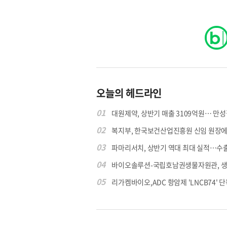
오늘의 헤드라인
01
대원제약, 상반기 매출 3109억원… 만성질
02
복지부, 한국보건산업진흥원 신임 원장에 고
03
파마리서치, 상반기 역대 최대 실적…수출 4
04
바이오솔루션-국립호남권생물자원관, 생물
05
리가켐바이오,ADC 항암제 'LNCB74' 단