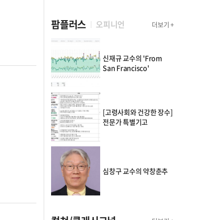
팜플러스
오피니언
더보기 +
신재규 교수의 'From
San Francisco'
[고령사회와 건강한 장수]
전문가 특별기고
심창구 교수의 약창춘추