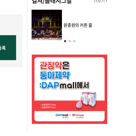
컬쳐/클래시그널
더보기 +
의 클래스토리
원종원의 커튼 콜