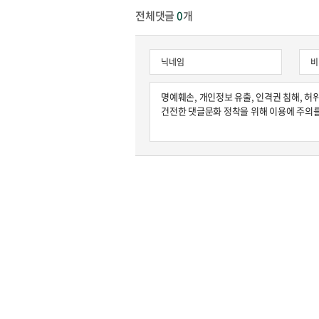
전체댓글
0
개
원종원의 커튼 