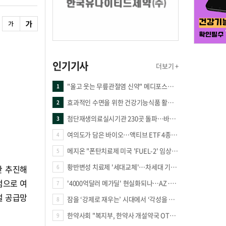
인기기사
더보기 +
"울고 웃는 무릎관절염 신약" 메디포스트·강스템·네이처셀 전진, 코오롱티슈진 반전 과제
1
효과적인 수면을 위한 건강기능식품 활용법
2
첨단재생의료실시기관 230곳 돌파…바이오 새 시장 꿈틀
3
여의도가 담은 바이오…액티브 ETF 4종의 선택은
4
메지온 "폰탄치료제 미국 'FUEL-2' 임상 프로토콜 영국 승인"
5
황반변성 치료제 '세대교체'…차세대 기전 경쟁 본격화
간 추진해
6
점으로 여
'4000억달러 메가딜' 현실화되나…AZ·BMS 합병설에 글로벌 제약업계 촉각
7
벌 공급망
잠을 ‘강제로 재우는’ 시대에서 ‘각성을 낮추는’ 시대로
8
한약사회 "복지부, 한약사 개설약국 OTC 공급 방해 더는 방관 말아야"
9