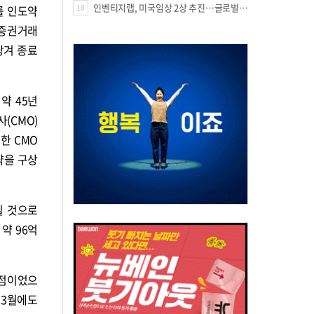
인벤티지랩, 미국임상 2상 추진…글로벌 팁스 통해 정부 지원 60억원 확보
스를 인도약
10
이 증권거래
당겨 종료
약 45년
(CMO)
한 CMO
략을 구상
될 것으로
약 96억
거점이었으
 3월에도