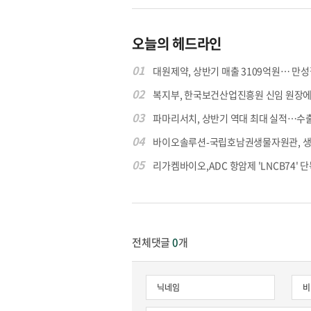
오늘의 헤드라인
01
대원제약, 상반기 매출 3109억원… 만성질
02
복지부, 한국보건산업진흥원 신임 원장에 고
03
파마리서치, 상반기 역대 최대 실적…수출 4
04
바이오솔루션-국립호남권생물자원관, 생물
05
리가켐바이오,ADC 항암제 'LNCB74' 단
전체댓글
0
개