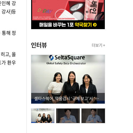
윤인혜 강
 강사)등
 통해 정
인터뷰
더보기 +
히고, 올
프가 환우
셀타스퀘어, 약물감시 ‘규제 보고’서 ‘데이터 의사결정’으로 "PVX 전환 요구 커진다"