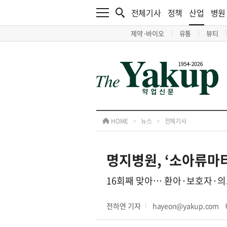
전체기사
정책
산업
병원
제약·바이오
유통
뷰티
HOME
>
뉴스
>
전체기사
명지병원, ‘소아류마
16회째 맞아… 환아·보호자·의
전하연 기자
hayeon@yakup.com