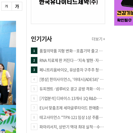
인기기사
더보기 +
품절의약품 지형 변화…호흡기약 줄고 만성질환 복합제 늘었다
1
RNA 치료제 판 커진다…‘지속 발현·자가증폭·단백질 복원’ 경쟁
2
페니트리움바이오, 유상증자 구주주 청약률 91.03% 기록
3
[영상] 한미사이언스, '아데시(ADESII)' 앞세워 더마 시장 판도 바꾼다
4
듀피젠트·넴루비오 광고 공방 격화…이번엔 사노피가 일부 문구 변경
5
[기업분석] 디바이스 13개사 1Q R&D·해외매출 증가
6
EU서 맞춤조제 세마글루타이드 판매중단 판결
7
테고사이언스 "TPX-121 임상 1상 주름개선 66.7%·안전성 확보"
8
파마리서치, 상반기 역대 최대 실적…수출 47% 늘며 성장 견인
9