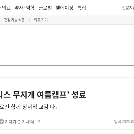
·의료
약사·약학
글로벌
웰에이징
특집
신문지
건강기능식품
의료기기
티스 무지개 여름캠프’ 성료
료진 함께 정서적 교감 나눠
기자가 쓴 기사 더보기
입력 2025.08