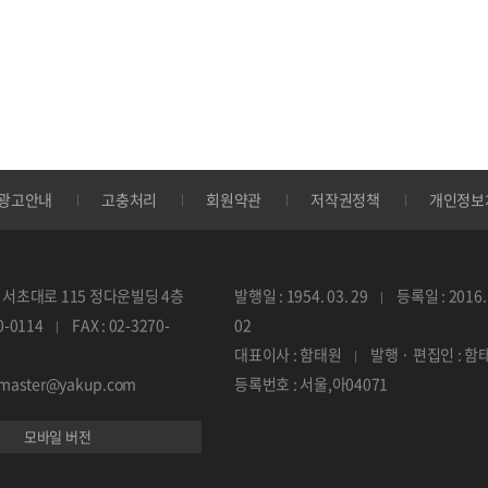
광고안내
고충처리
회원약관
저작권정책
개인정보
서초대로 115 정다운빌딩 4층
발행일 : 1954. 03. 29
등록일 : 2016. 
70-0114
FAX : 02-3270-
02
대표이사 : 함태원
발행 · 편집인 : 함
ebmaster@yakup.com
등록번호 : 서울,아04071
모바일 버전