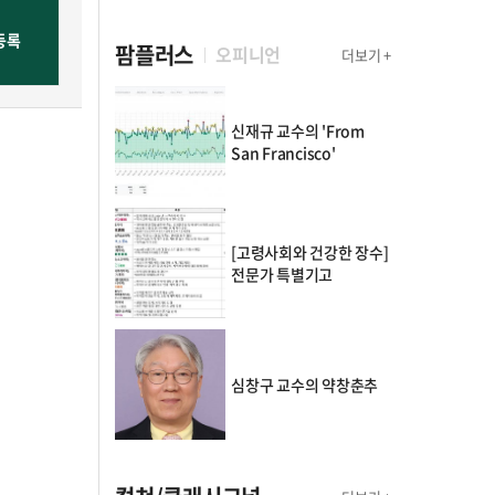
팜플러스
오피니언
더보기 +
신재규 교수의 'From
San Francisco'
[고령사회와 건강한 장수]
전문가 특별기고
심창구 교수의 약창춘추