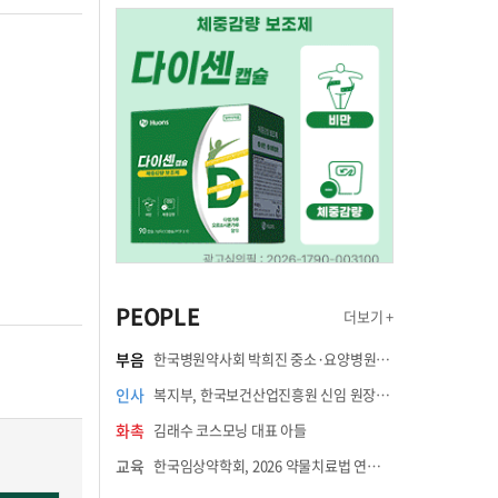
PEOPLE
더보기 +
부음
한국병원약사회 박희진 중소·요양병원이사(충청북도 청주의료원 약제팀장) 부친상
인사
복지부, 한국보건산업진흥원 신임 원장에 고상백 교수 임명
화촉
김래수 코스모닝 대표 아들
교육
한국임상약학회, 2026 약물치료법 연수강좌 8월 21일 개최