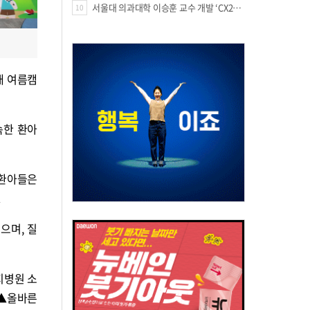
서울대 의과대학 이승훈 교수 개발 ‘CX213’, 미국 FDA 패스트트랙 지정
10
개 여름캠
속한 환아
 환아들은
.
으며, 질
지병원 소
 ▲올바른