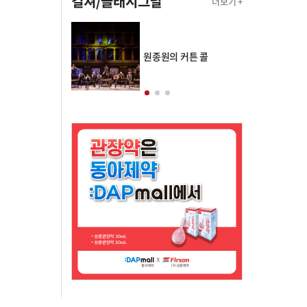
컬쳐/클래시그널
더보기 +
의 클래스토리
원종원의 커튼 콜