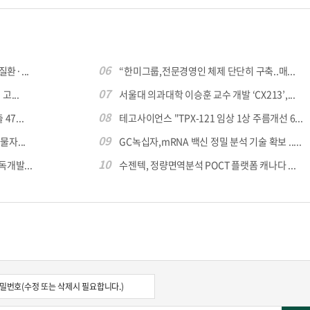
06
환·...
“한미그룹,전문경영인 체제 단단히 구축..매...
07
...
서울대 의과대학 이승훈 교수 개발 ‘CX213’,...
08
7...
테고사이언스 "TPX-121 임상 1상 주름개선 6...
09
자...
GC녹십자,mRNA 백신 정밀 분석 기술 확보 .....
10
독개발...
수젠텍, 정량면역분석 POCT 플랫폼 캐나다 ...