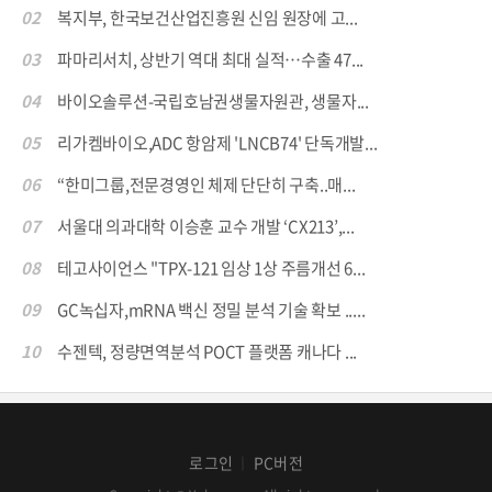
02
복지부, 한국보건산업진흥원 신임 원장에 고...
03
파마리서치, 상반기 역대 최대 실적…수출 47...
04
바이오솔루션-국립호남권생물자원관, 생물자...
05
리가켐바이오,ADC 항암제 'LNCB74' 단독개발...
06
“한미그룹,전문경영인 체제 단단히 구축..매...
07
서울대 의과대학 이승훈 교수 개발 ‘CX213’,...
08
테고사이언스 "TPX-121 임상 1상 주름개선 6...
09
GC녹십자,mRNA 백신 정밀 분석 기술 확보 .....
10
수젠텍, 정량면역분석 POCT 플랫폼 캐나다 ...
로그인
PC버전
│