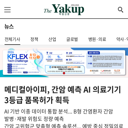
뉴스
전체기사
정책
산업
글로벌
병원·의료
약사·
메디컬아이피, 간암 예측 AI 의료기기
3등급 품목허가 획득
AI 기반 이종 데이터 통합 분석... B형 간염환자 간암
발병·재발 위험도 정량 예측
간암 고위험군 맞춤형 예측 솔루션... 예방 중심 정밀의료