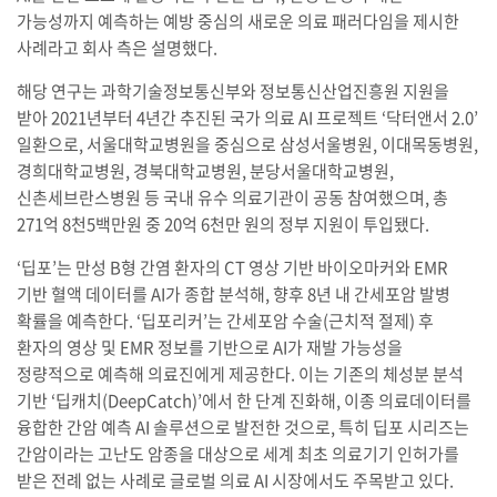
가능성까지 예측하는 예방 중심의 새로운 의료 패러다임을 제시한
사례라고 회사 측은 설명했다.
해당 연구는 과학기술정보통신부와 정보통신산업진흥원 지원을
받아 2021년부터 4년간 추진된 국가 의료 AI 프로젝트 ‘닥터앤서 2.0’
일환으로, 서울대학교병원을 중심으로 삼성서울병원, 이대목동병원,
경희대학교병원, 경북대학교병원, 분당서울대학교병원,
신촌세브란스병원 등 국내 유수 의료기관이 공동 참여했으며, 총
271억 8천5백만원 중 20억 6천만 원의 정부 지원이 투입됐다.
‘딥포’는 만성 B형 간염 환자의 CT 영상 기반 바이오마커와 EMR
기반 혈액 데이터를 AI가 종합 분석해, 향후 8년 내 간세포암 발병
확률을 예측한다. ‘딥포리커’는 간세포암 수술(근치적 절제) 후
환자의 영상 및 EMR 정보를 기반으로 AI가 재발 가능성을
정량적으로 예측해 의료진에게 제공한다. 이는 기존의 체성분 분석
기반 ‘딥캐치(DeepCatch)’에서 한 단계 진화해, 이종 의료데이터를
융합한 간암 예측 AI 솔루션으로 발전한 것으로, 특히 딥포 시리즈는
간암이라는 고난도 암종을 대상으로 세계 최초 의료기기 인허가를
받은 전례 없는 사례로 글로벌 의료 AI 시장에서도 주목받고 있다.