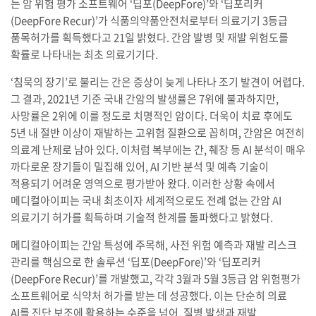
는 암 위험 평가 소프트웨어 ‘딥포(DeepFore)’와 ‘딥포리커
(DeepFore Recur)’가 식품의약품안전처로부터 의료기기 3등급
품목허가를 획득했다고 21일 밝혔다. 간암 발병 및 재발 위험도를
확률로 나타내는 최초 의료기기다.
‘침묵의 장기’로 불리는 간은 증상이 늦게 나타나 조기 발견이 어렵다.
그 결과, 2021년 기준 국내 간암의 발생률은 7위에 불과하지만,
사망률은 2위에 이를 정도로 치명적인 암이다. 더욱이 치료 후에도
5년 내 절반 이상이 재발하는 고위험 질환으로 꼽히며, 간암은 여전히
의료계 난제로 남아 있다. 이처럼 복부에는 간, 췌장 등 AI 분석이 매우
까다로운 장기들이 밀집해 있어, AI 기반 분석 및 예측 기술이
적용되기 어려운 영역으로 평가받아 왔다. 이러한 상황 속에서
메디컬아이피는 국내 최초이자 세계적으로도 전례 없는 간암 AI
의료기기 허가를 획득하며 기술적 한계를 돌파했다고 밝혔다.
메디컬아이피는 간암 특성에 주목해, 사전 위험 예측과 재발 리스크
관리를 핵심으로 한 솔루션 ‘딥포(DeepFore)’와 ‘딥포리커
(DeepFore Recur)’를 개발했고, 각각 3월과 5월 3등급 암 위험평가
소프트웨어로 식약처 허가를 받는 데 성공했다. 이는 단순히 의료
AI를 진단 보조에 활용하는 수준을 넘어, 질병 발생과 재발