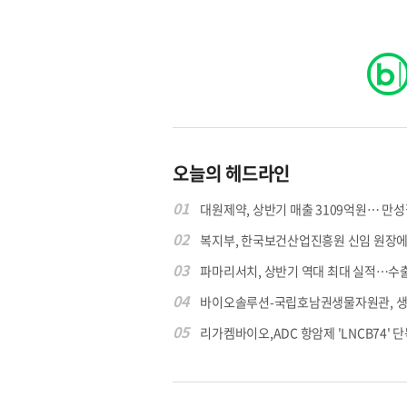
오늘의 헤드라인
01
대원제약, 상반기 매출 3109억원… 만성질
02
복지부, 한국보건산업진흥원 신임 원장에 고
03
파마리서치, 상반기 역대 최대 실적…수출 4
04
바이오솔루션-국립호남권생물자원관, 생물
05
리가켐바이오,ADC 항암제 'LNCB74' 단