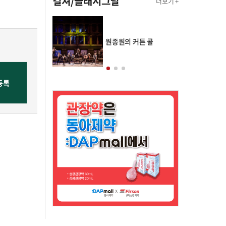
컬쳐/클래시그널
더보기 +
의 클래스토리
원종원의 커튼 콜