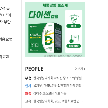
발성 골
”며 “이
자 부단
 병용요법
 치료제
PEOPLE
더보기 +
부음
한국병원약사회 박희진 중소·요양병원이사(충청북도 청주의료원 약제팀장) 부친상
인사
복지부, 한국보건산업진흥원 신임 원장에 고상백 교수 임명
화촉
김래수 코스모닝 대표 아들
교육
한국임상약학회, 2026 약물치료법 연수강좌 8월 21일 개최