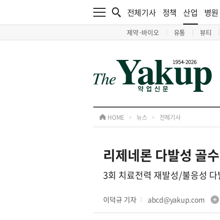
전체기사
정책
산업
병원
제약·바이오
유통
뷰티
HOME
>
뉴스
>
전체기사
리제네론 다발성 골수
3회 치료전력 재발성/불응성 다
이덕규 기자
abcd@yakup.com