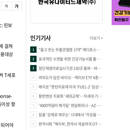
: 린보
인기기사
더보기 +
에 걸쳐
"울고 웃는 무릎관절염 신약" 메디포스트·강스템·네이처셀 전진, 코오롱티슈진 반전 과제
1
사용대상
효과적인 수면을 위한 건강기능식품 활용법
2
첨단재생의료실시기관 230곳 돌파…바이오 새 시장 꿈틀
3
켜 T세포
여의도가 담은 바이오…액티브 ETF 4종의 선택은
4
메지온 "폰탄치료제 미국 'FUEL-2' 임상 프로토콜 영국 승인"
5
nse-
황반변성 치료제 '세대교체'…차세대 기전 경쟁 본격화
6
 특이성 항
'4000억달러 메가딜' 현실화되나…AZ·BMS 합병설에 글로벌 제약업계 촉각
7
잠을 ‘강제로 재우는’ 시대에서 ‘각성을 낮추는’ 시대로
8
한약사회 "복지부, 한약사 개설약국 OTC 공급 방해 더는 방관 말아야"
반되어야
9