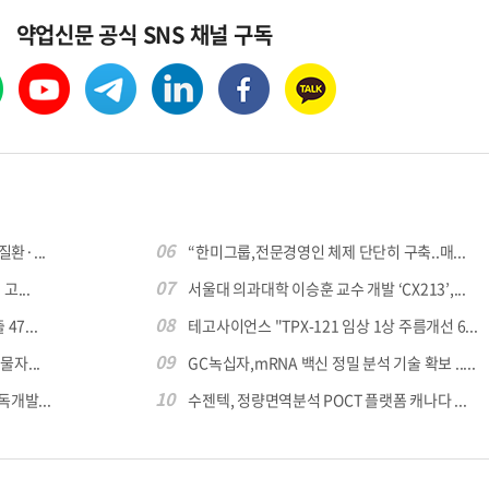
약업신문 공식 SNS 채널 구독
06
환·...
“한미그룹,전문경영인 체제 단단히 구축..매...
07
...
서울대 의과대학 이승훈 교수 개발 ‘CX213’,...
08
7...
테고사이언스 "TPX-121 임상 1상 주름개선 6...
09
자...
GC녹십자,mRNA 백신 정밀 분석 기술 확보 .....
10
독개발...
수젠텍, 정량면역분석 POCT 플랫폼 캐나다 ...