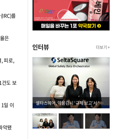
IRC)를
비율은
인터뷰
더보기 +
, 피로,
1건도 보
셀타스퀘어, 약물감시 ‘규제 보고’서 ‘데이터 의사결정’으로 "PVX 전환 요구 커진다"
1일 이
 파악됐