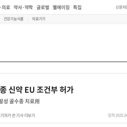
·의료
약사·약학
글로벌
웰에이징
특집
신문지
건강기능식품
의료기기
종 신약 EU 조건부 허가
발성 골수종 치료用
기자가 쓴 기사 더보기
입력 2025.04