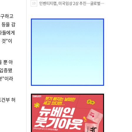
인벤티지랩, 미국임상 2상 추진…글로벌 팁스 통해 정부 지원 60억원 확보
10
불구하고
 등을 감
환자들에게
 것”이
 뿐 아
 입증됐
분”이라
조건부 허