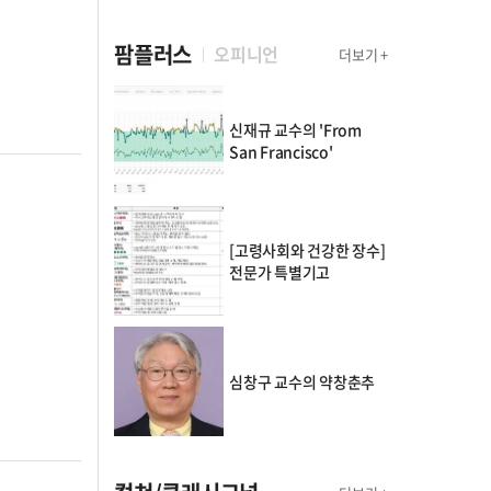
팜플러스
오피니언
더보기 +
신재규 교수의 'From
San Francisco'
[고령사회와 건강한 장수]
전문가 특별기고
심창구 교수의 약창춘추