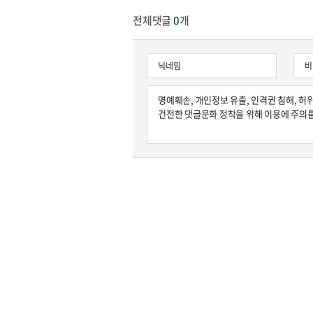
전체댓글
0
개
원종원의 커튼 