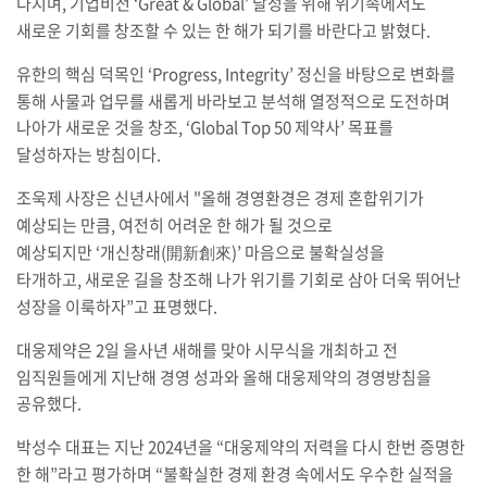
다지며
,
기업비전
‘Great & Global’
달성을 위해 위기속에서도
새로운 기회를 창조할 수 있는 한 해가 되기를 바란다고 밝혔다
.
유한의 핵심 덕목인
‘Progress, Integrity’
정신을 바탕으로 변화를
통해 사물과 업무를 새롭게 바라보고 분석해 열정적으로 도전하며
나아가 새로운 것을 창조
, ‘Global Top 50
제약사
’
목표를
달성하자는 방침이다
.
조욱제 사장은 신년사에서
"
올해 경영환경은 경제 혼합위기가
예상되는 만큼
,
여전히 어려운 한 해가 될 것으로
예상되지만
‘
개신창래
(
開新創來
)’
마음으로 불확실성을
타개하고
,
새로운 길을 창조해 나가 위기를 기회로 삼아 더욱 뛰어난
성장을 이룩하자
”
고 표명했다
.
대웅제약은
2
일 을사년 새해를 맞아 시무식을 개최하고 전
임직원들에게 지난해 경영 성과와 올해 대웅제약의 경영방침을
공유했다
.
박성수 대표는 지난
2024
년을
“
대웅제약의 저력을 다시 한번 증명한
한 해
”
라고 평가하며
“
불확실한 경제 환경 속에서도 우수한 실적을