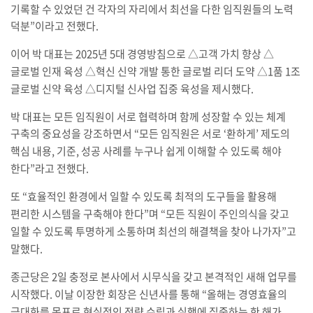
기록할 수 있었던 건 각자의 자리에서 최선을 다한 임직원들의 노력
덕분
”
이라고 전했다
.
이어 박 대표는
2025
년
5
대 경영방침으로
△
고객 가치 향상
△
글로벌 인재 육성
△
혁신 신약 개발 통한 글로벌 리더 도약
△1
품
1
조
글로벌 신약 육성
△
디지털 신사업 집중 육성을 제시했다
.
박 대표는 모든 임직원이 서로 협력하며 함께 성장할 수 있는 체계
구축의 중요성을 강조하면서
“
모든 임직원은 서로
‘
환하게
’
제도의
핵심 내용
,
기준
,
성공 사례를 누구나 쉽게 이해할 수 있도록 해야
한다
”
라고 전했다
.
또
“
효율적인 환경에서 일할 수 있도록 최적의 도구들을 활용해
편리한 시스템을 구축해야 한다
”
며
“
모든 직원이 주인의식을 갖고
일할 수 있도록 투명하게 소통하며 최선의 해결책을 찾아 나가자
”
고
말했다
.
종근당은
2
일 충정로 본사에서 시무식을 갖고 본격적인 새해 업무를
시작했다
.
이날 이장한 회장은 신년사를 통해
“
올해는 경영효율의
극대화를 목표로 현실적인 전략 수립과 실행에 집중하는 한 해가