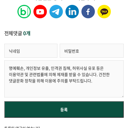
전체댓글
0개