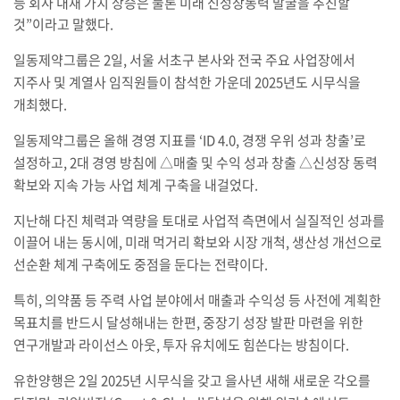
등 회사 내재 가치 상승은 물론 미래 신성장동력 발굴을 추진할
것
”
이라고 말했다
.
일동제약그룹은
2
일
,
서울 서초구 본사와 전국 주요 사업장에서
지주사 및 계열사 임직원들이 참석한 가운데
2025
년도 시무식을
개최했다
.
일동제약그룹은 올해 경영 지표를
‘ID 4.0,
경쟁 우위 성과 창출
’
로
설정하고
, 2
대 경영 방침에
△
매출 및 수익 성과 창출
△
신성장 동력
확보와 지속 가능 사업 체계 구축을 내걸었다
.
지난해 다진 체력과 역량을 토대로 사업적 측면에서 실질적인 성과를
이끌어 내는 동시에
,
미래 먹거리 확보와 시장 개척
,
생산성 개선으로
선순환 체계 구축에도 중점을 둔다는 전략이다
.
특히
,
의약품 등 주력 사업 분야에서 매출과 수익성 등 사전에 계획한
목표치를 반드시 달성해내는 한편
,
중장기 성장 발판 마련을 위한
연구개발과 라이선스 아웃
,
투자 유치에도 힘쓴다는 방침이다
.
유한양행은
2
일
2025
년 시무식을 갖고 을사년 새해 새로운 각오를