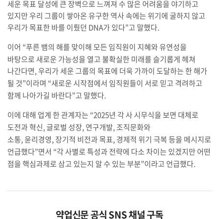
세운 목표 달성에 큰 장벽으로 느껴져 수 많은 어려움을 야기하고
있지만 우리 그룹이 쌓아온 유구한 역사 속에는 위기에 굴하지 않고
우리가 목표한 바를 이뤘던
DNA
가 있다
”
고 말했다
.
이어
“
푸른 뱀의 해를 맞이해 모든 임직원이 지혜와 유연성을
바탕으로 새로운 가능성을 열고 불확실한 미래를 슬기롭게 헤쳐
나간다면
,
우리가 세운 그룹의 목표에 더욱 가까이 도달하는 한 해가
될 것
”
이라며
“
새로운 시작점에서 임직원들이 서로 믿고 격려하고
함께 나아가길 바란다
”
고 말했다
.
이에 대해 업계 한 관계자는
“2025
년 각 사 시무식을 보면 대체로
도전과 혁신
,
글로벌 성장
,
연구개발
,
조직문화와
소통
,
윤리경영
,
장기적 비전과 목표
,
경제적 위기 극복 등을 메시지로
언급했다
”
면서
“
각 사별로 특성과 전략에 다소 차이는 있겠지만 어떤
점을 핵심과제로 삼고 있는지 알 수 있는 부분
”
이라고 언급했다
.
약업신문 공식 SNS 채널 구독