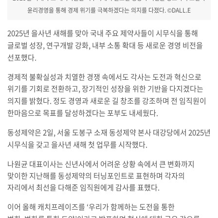
윤리경영을 통해 경제 위기를 극복하겠다는 의지를 다졌다. ©DALL.E
2025
년 을사년 새해를 맞아 국내 주요 제약사들이 시무식을 통해
글로벌 성장
,
연구개발 강화
,
내부 소통 확대 등 새로운 경영 비전을
선포했다
.
경제적 불확실성과 치열한 경쟁 속에서도 각사는 도전과 혁신으로
위기를 기회로 전환하고
,
장기적인 성장을 위한 기반을 다지겠다는
의지를 밝혔다
.
정도 경영과 새로운 길 창조를 강조하며 전 임직원이
한마음으로 목표를 달성하겠다는 포부도 내세웠다
.
동성제약은
2
일
,
서울 도봉구 소재 동성제약 본사 대강당에서
2025
년
시무식을 갖고 을사년 새해 첫 업무를 시작했다
.
나원균 대표이사는 신년사에서 어려운 상황 속에서 큰 변화까지
맞이한 지난해를 동성제약의 터닝포인트로 표현하며 각자의
자리에서 최선을 다해준 임직원에게 감사를 표했다
.
이어 올해 캐치프레이즈를
‘
우리가 함께하는 도전을 통한