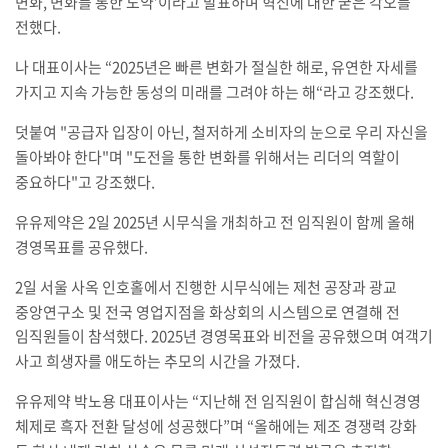
변화
,
변화를 통한 도약
’
이라고 발표하며 혁신에 대한 굳은 각오를
전했다
.
나 대표이사는
“2025
년은 빠른 변화가 절실한 해로
,
유연한 자세를
가지고 지속 가능한 동성의 미래를 그려야 하는 해
“
라고 강조했다
.
덧붙여
"
공급자 입장이 아닌
,
철저하게 소비자의 눈으로 우리 자신을
돌아봐야 한다
"
며
"
도전을 통한 변화를 위해서는 리더의 역할이
중요하다
"
고 강조했다
.
유유제약은
2
일
2025
년 시무식을 개최하고 전 임직원이 함께 올해
경영목표를 공유했다
.
2
일 서울 사옥 인호홀에서 진행한 시무식에는 제천 공장과 광교
중앙연구소 및 전국 영업지점을 화상회의 시스템으로 연결해 전
임직원들이 참석했다
. 2025
년 경영목표와 비전을 공유했으며 여객기
사고 희생자를 애도하는 추모의 시간을 가졌다
.
유유제약 박노용 대표이사는
“
지난해 전 임직원이 합심해 혁신경영
체제로 흑자 전환 달성에 성공했다
”
며
“
올해에는 제조 경쟁력 강화