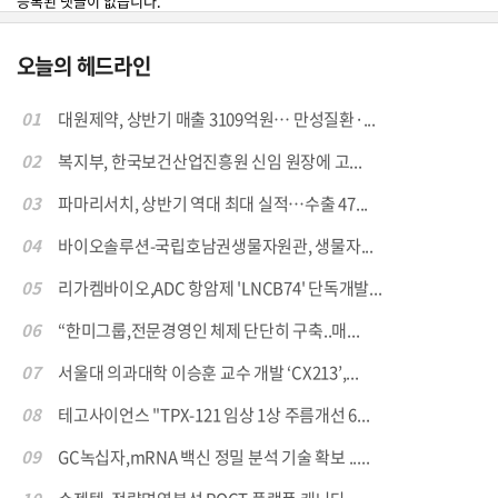
등록된 댓글이 없습니다.
오늘의 헤드라인
01
대원제약, 상반기 매출 3109억원… 만성질환·...
02
복지부, 한국보건산업진흥원 신임 원장에 고...
03
파마리서치, 상반기 역대 최대 실적…수출 47...
04
바이오솔루션-국립호남권생물자원관, 생물자...
05
리가켐바이오,ADC 항암제 'LNCB74' 단독개발...
06
“한미그룹,전문경영인 체제 단단히 구축..매...
07
서울대 의과대학 이승훈 교수 개발 ‘CX213’,...
08
테고사이언스 "TPX-121 임상 1상 주름개선 6...
09
GC녹십자,mRNA 백신 정밀 분석 기술 확보 .....