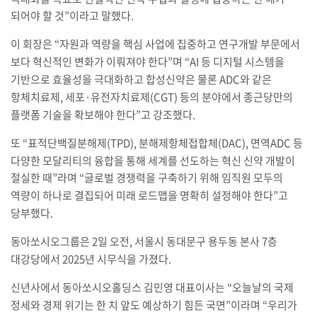
되어야 할 것
”
이라고 말했다
.
이 회장은
“
자원과 역량을 핵심 사업에 집중하고 연구개발 부문에서
보다 혁신적인 변화가 이뤄져야 한다
”
며
“AI
등 디지털 시스템을
기반으로 효율성을 극대화하고 합성신약은 물론
ADC
와 같은
항체치료제
,
세포
·
유전자치료제
(CGT)
등의 분야에서 종근당만의
플랫폼 기술을 확보해야 한다
”
고 강조했다
.
또
“
표적단백질분해제
(TPD),
분해제항체접합체
(DAC),
면역
ADC
등
다양한 모달리티의 융합을 통해 세계를 선도하는 혁신 신약 개발이
절실한 때
”
라며
“
글로벌 경쟁력을 구축하기 위해 임직원 모두의
역량이 하나로 결집되어 미래 로드맵을 명확히 설정해야 한다
”
고
당부했다
.
동아쏘시오그룹은
2
일 오전
,
서울시 동대문구 용두동 본사
7
층
대강당에서
2025
년 시무식을 가졌다
.
신년사에서 동아쏘시오홀딩스 김민영 대표이사는
“
오늘날의 국제
정세와 경제 위기는 한 치 앞도 예상하기 힘든 국면
”
이라며
“
우리가