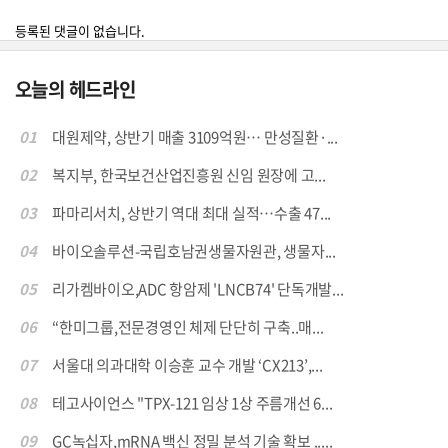
등록된 댓글이 없습니다.
오늘의 헤드라인
01
대원제약, 상반기 매출 3109억원… 만성질환·...
02
복지부, 한국보건산업진흥원 신임 원장에 고...
03
파마리서치, 상반기 역대 최대 실적…수출 47...
04
바이오솔루션-국립호남권생물자원관, 생물자...
05
리가켐바이오,ADC 항암제 'LNCB74' 단독개발...
06
“한미그룹,전문경영인 체제 단단히 구축..매...
07
서울대 의과대학 이승훈 교수 개발 ‘CX213’,...
08
테고사이언스 "TPX-121 임상 1상 주름개선 6...
09
GC녹십자,mRNA 백신 정밀 분석 기술 확보 .....