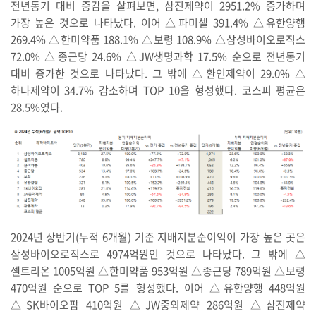
전년동기 대비 증감을 살펴보면, 삼진제약이 2951.2% 증가하며
가장 높은 것으로 나타났다. 이어 △파미셀 391.4% △유한양행
269.4% △한미약품 188.1% △보령 108.9% △삼성바이오로직스
72.0% △종근당 24.6% △JW생명과학 17.5% 순으로 전년동기
대비 증가한 것으로 나타났다. 그 밖에 △환인제약이 29.0% △
하나제약이 34.7% 감소하며 TOP 10을 형성했다. 코스피 평균은
28.5%였다.
2024년 상반기(누적 6개월) 기준 지배지분순이익이 가장 높은 곳은
삼성바이오로직스로 4974억원인 것으로 나타났다. 그 밖에 △
셀트리온 1005억원 △한미약품 953억원 △종근당 789억원 △보령
470억원 순으로 TOP 5를 형성했다. 이어 △유한양행 448억원
△SK바이오팜 410억원 △JW중외제약 286억원 △삼진제약