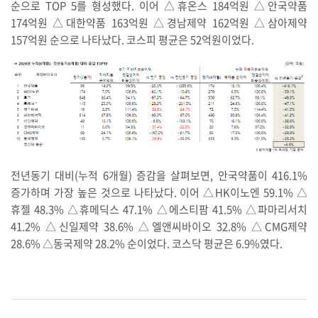
순으로 TOP 5를 형성했다. 이어 △휴온스 184억원 △안국약품
174억원 △대한약품 163억원 △경남제약 162억원 △삼아제약
157억원 순으로 나타났다. 코스피 평균은 52억원이었다.
전년동기 대비(누적 6개월) 증감을 살펴보면, 안국약품이 416.1%
증가하며 가장 높은 것으로 나타났다. 이어 △HK이노엔 59.1% △
휴젤 48.3% △휴메딕스 47.1% △에스티팜 41.5% △파마리서치
41.2% △신일제약 38.6% △엘앤씨바이오 32.8% △CMG제약
28.6% △동국제약 28.2% 순이었다. 코스닥 평균은 6.9%였다.