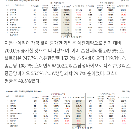
지분순이익이 가장 많이 증가한 기업은 삼진제약으로 전기 대비
700.0% 증가한 것으로 나타났으며, 이어 △현대약품 249.9% △
셀트리온 247.7% △유한양행 152.2% △SK바이오팜 119.3% △
종근당 108.7% △이연제약 102.2% △삼성바이오로직스 77.3% △
종근당바이오 55.5% △JW생명과학 29.7% 순이었다. 코스피
평균은 40.8%였다.