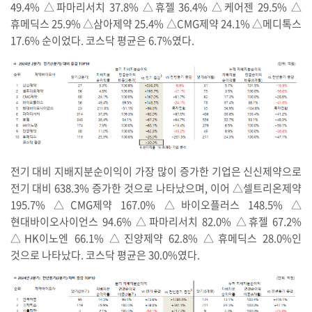
49.4% △파마리서치 37.8% △휴젤 36.4% △케어젠 29.5% △
휴메딕스 25.9% △삼아제약 25.4% △CMG제약 24.1% △메디톡스
17.6% 순이었다. 코스닥 평균은 6.7%였다.
전기 대비 지배지분순이익이 가장 많이 증가한 기업은 신신제약으로
전기 대비 638.3% 증가한 것으로 나타났으며, 이어 △셀트리온제약
195.7% △CMG제약 167.0% △바이오플러스 148.5% △
현대바이오사이언스 94.6% △파마리서치 82.0% △휴젤 67.2%
△HK이노엔 66.1% △진양제약 62.8% △휴메딕스 28.0%인
것으로 나타났다. 코스닥 평균은 30.0%였다.