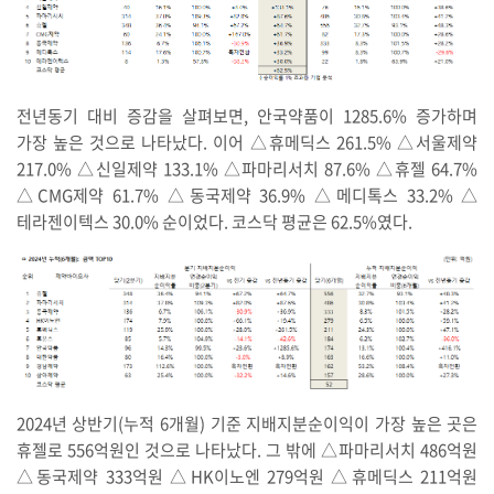
전년동기 대비 증감을 살펴보면, 안국약품이 1285.6% 증가하며
가장 높은 것으로 나타났다. 이어 △휴메딕스 261.5% △서울제약
217.0% △신일제약 133.1% △파마리서치 87.6% △휴젤 64.7%
△CMG제약 61.7% △동국제약 36.9% △메디톡스 33.2% △
테라젠이텍스 30.0% 순이었다. 코스닥 평균은 62.5%였다.
2024년 상반기(누적 6개월) 기준 지배지분순이익이 가장 높은 곳은
휴젤로 556억원인 것으로 나타났다. 그 밖에 △파마리서치 486억원
△동국제약 333억원 △HK이노엔 279억원 △휴메딕스 211억원