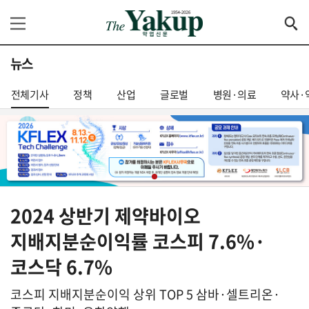
뉴스
전체기사
정책
산업
글로벌
병원·의료
약사·
2024 상반기 제약바이오
지배지분순이익률 코스피 7.6%·
코스닥 6.7%
코스피 지배지분순이익 상위 TOP 5 삼바·셀트리온·