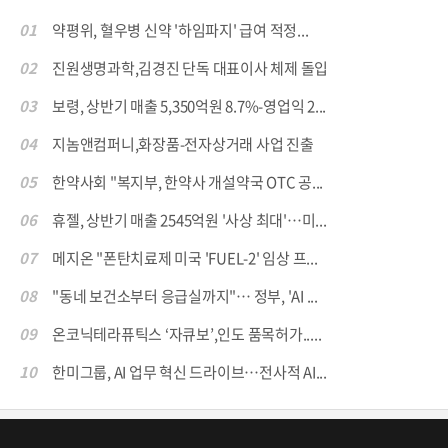
01
약평위, 혈우병 신약 '하임파지' 급여 적정...
02
진원생명과학,김경진 단독 대표이사 체제 돌입
03
보령, 상반기 매출 5,350억원 8.7%-영업익 2...
04
지놈앤컴퍼니,화장품-전자상거래 사업 진출
05
한약사회 "복지부, 한약사 개설약국 OTC 공...
06
휴젤, 상반기 매출 2545억원 '사상 최대'…미...
07
메지온 "폰탄치료제 미국 'FUEL-2' 임상 프...
08
"동네 보건소부터 응급실까지"… 정부, 'AI ...
09
온코닉테라퓨틱스 ‘자큐보’,인도 품목허가.....
10
한미그룹, AI 업무 혁신 드라이브…전사적 AI...