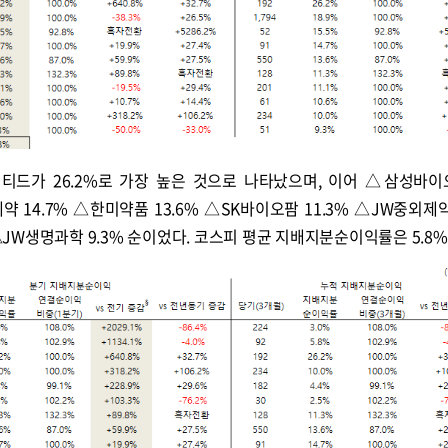
드가 26.2%로 가장 높은 것으로 나타났으며, 이어 △삼성바
약 14.7% △한미약품 13.6% △SK바이오팜 11.3% △JW중외제약
 △JW생명과학 9.3% 순이었다. 코스피 평균 지배지분순이익률은 5.8%