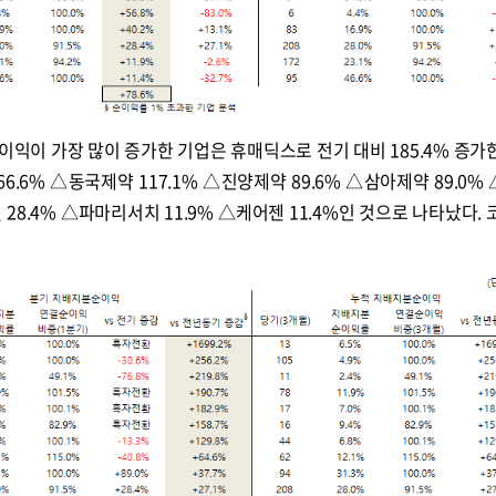
순이익이 가장 많이 증가한 기업은 휴매딕스로 전기 대비 185.4% 증가
.6% △동국제약 117.1% △진양제약 89.6% △삼아제약 89.0%
젤 28.4% △파마리서치 11.9% △케어젠 11.4%인 것으로 나타났다.