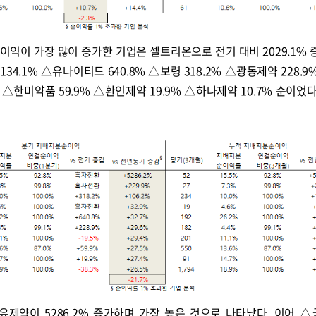
순이익이 가장 많이 증가한 기업은 셀트리온으로 전기 대비 2029.1% 
34.1% △유나이티드 640.8% △보령 318.2% △광동제약 228.9
% △한미약품 59.9% △환인제약 19.9% △하나제약 10.7% 순이었
유제약이 5286.2% 증가하며 가장 높은 것으로 나타났다. 이어 