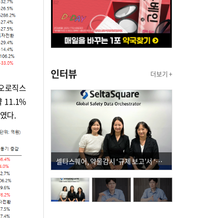
인터뷰
더보기 +
이오로직스
 11.1%
였다.
셀타스퀘어, 약물감시 ‘규제 보고’서 ‘데이터 의사결정’으로 "PVX 전환 요구 커진다"