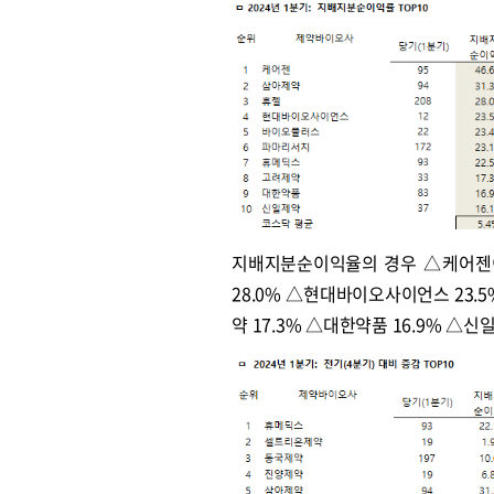
원종원의 커튼 
지배지분순이익율의 경우 △케어젠이 
28.0% △현대바이오사이언스 23.5
약 17.3% △대한약품 16.9% △신