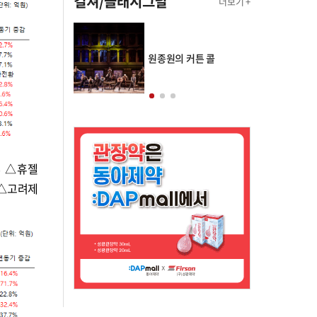
컬쳐/클래시그널
더보기 +
의 클래스토리
원종원의 커튼 콜
% △휴젤
 △고려제