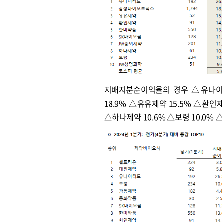
지배지분순이익율의 경우 △유나이티
18.9% △유유제약 15.5% △환인제
△하나제약 10.6% △보령 10.0%