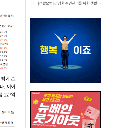
[생활요법] 건강한 수면관리를 위한 생활요법
10
 밖에 △
다. 이어
 127억