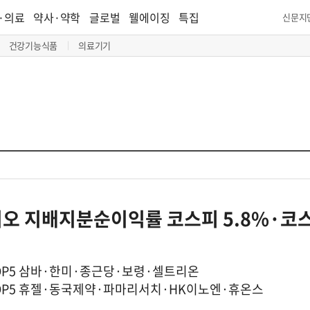
·의료
약사·약학
글로벌
웰에이징
특집
신문지
건강기능식품
의료기기
바이오 지배지분순이익률 코스피 5.8%·코
OP5 삼바·한미·종근당·보령·셀트리온
OP5 휴젤·동국제약·파마리서치·HK이노엔·휴온스