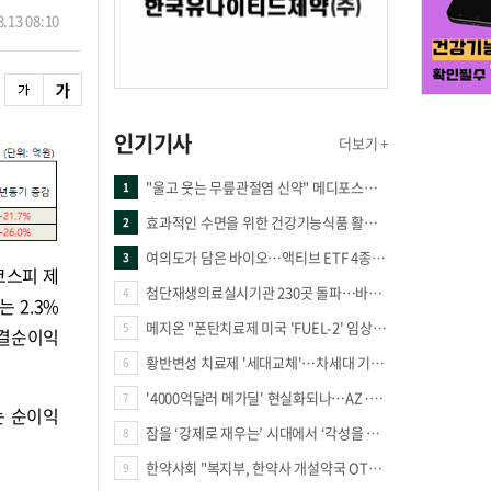
.13 08:10
인기기사
더보기 +
"울고 웃는 무릎관절염 신약" 메디포스트·강스템·네이처셀 전진, 코오롱티슈진 반전 과제
1
효과적인 수면을 위한 건강기능식품 활용법
2
여의도가 담은 바이오…액티브 ETF 4종의 선택은
3
코스피 제
첨단재생의료실시기관 230곳 돌파…바이오 새 시장 꿈틀
4
 2.3%
메지온 "폰탄치료제 미국 'FUEL-2' 임상 프로토콜 영국 승인"
5
연결순이익
황반변성 치료제 '세대교체'…차세대 기전 경쟁 본격화
6
'4000억달러 메가딜' 현실화되나…AZ·BMS 합병설에 글로벌 제약업계 촉각
7
는 순이익
잠을 ‘강제로 재우는’ 시대에서 ‘각성을 낮추는’ 시대로
8
한약사회 "복지부, 한약사 개설약국 OTC 공급 방해 더는 방관 말아야"
9