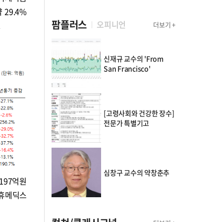
 29.4%
팜플러스
오피니언
.
더보기 +
신재규 교수의 'From
San Francisco'
[고령사회와 건강한 장수]
전문가 특별기고
심창구 교수의 약창춘추
197억원
△휴메딕스