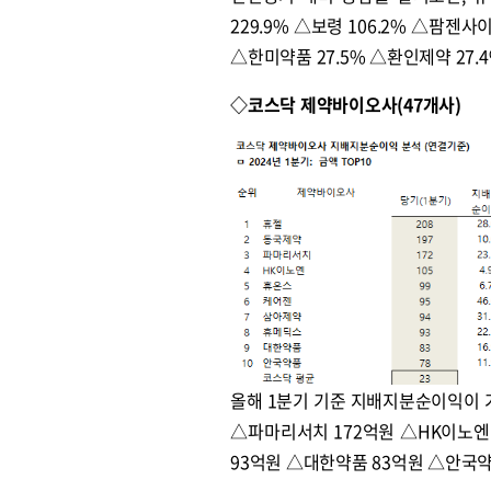
229.9% △보령 106.2% △팜젠사
△한미약품 27.5% △환인제약 27.
◇코스닥 제약바이오사(47개사)
올해 1분기 기준 지배지분순이익이 가
△파마리서치 172억원 △HK이노엔
93억원 △대한약품 83억원 △안국약