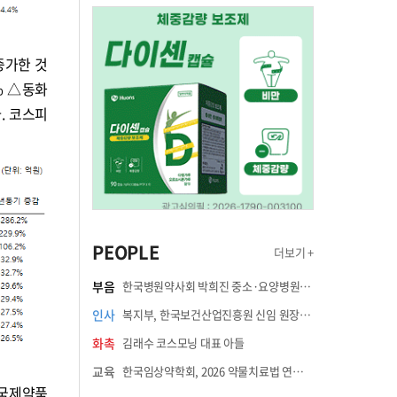
증가한 것
% △동화
다. 코스피
PEOPLE
더보기 +
부음
한국병원약사회 박희진 중소·요양병원이사(충청북도 청주의료원 약제팀장) 부친상
인사
복지부, 한국보건산업진흥원 신임 원장에 고상백 교수 임명
화촉
김래수 코스모닝 대표 아들
교육
한국임상약학회, 2026 약물치료법 연수강좌 8월 21일 개최
△국제약품