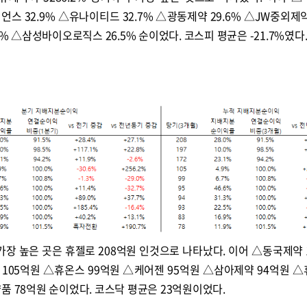
이언스 32.9% △유나이티드 32.7% △광동제약 29.6% △JW중외제약
4% △삼성바이오로직스 26.5% 순이었다. 코스피 평균은 -21.7%였다
장 높은 곳은 휴젤로 208억원 인것으로 나타났다. 이어 △동국제약 
 105억원 △휴온스 99억원 △케어젠 95억원 △삼아제약 94억원 
품 78억원 순이었다. 코스닥 평균은 23억원이었다.