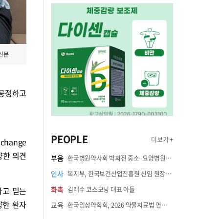
업신문
람이 공정하고
PEOPLE
더보기 +
change
다양한 의견
부음
한국병원약사회 박희진 중소·요양병원이사(충청북도 청주의료원 약제팀장) 부친상
인사
복지부, 한국보건산업진흥원 신임 원장에 고상백 교수 임명
화촉
김래수 코스모닝 대표 아들
다고 믿는
양한 환자
교육
한국임상약학회, 2026 약물치료법 연수강좌 8월 21일 개최