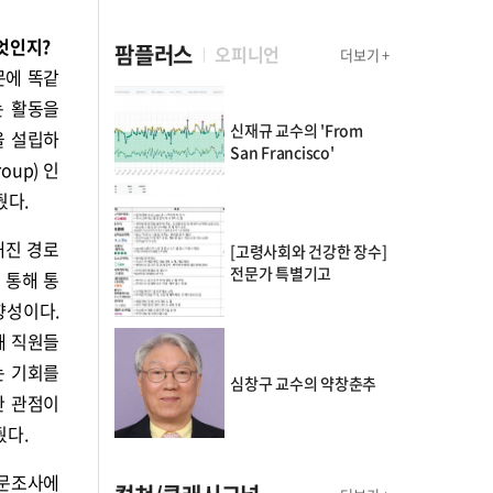
엇인지?
팜플러스
오피니언
더보기 +
문에 똑같
는 활동을
신재규 교수의 'From
을 설립하
San Francisco'
oup) 인
줬다.
해진 경로
[고령사회와 건강한 장수]
전문가 특별기고
 통해 통
향성이다.
해 직원들
는 기회를
심창구 교수의 약창춘추
한 관점이
줬다.
설문조사에