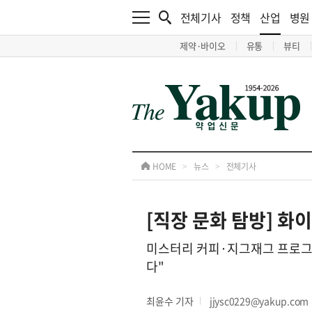
전체기사
정책
산업
병원
제약·바이오
유통
뷰티
HOME
>
뉴스
>
전체기사
[직장 문화 탐방] 화
미스터리 커피·지그재그 프로그램
다"
최윤수 기자
jjysc0229@yakup.com