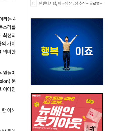
인벤티지랩, 미국임상 2상 추진…글로벌 팁스 통해 정부 지원 60억원 확보
10
’이라는 4
 목소리를
해 최선의
들의 가치
을 의미한
임직원들이
ion) 문
로 이어진
 대한 이해