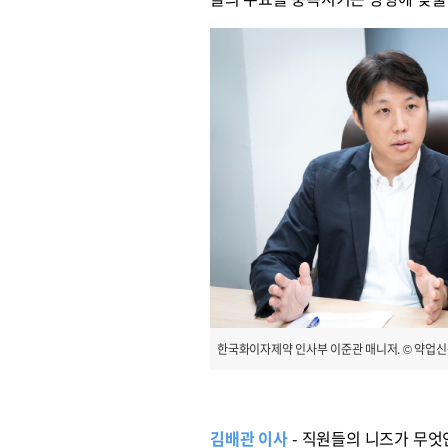
한국화이자제약 인사부 이준관 매니저. © 약업
김배관 이사
- 직원들의 니즈가 무엇