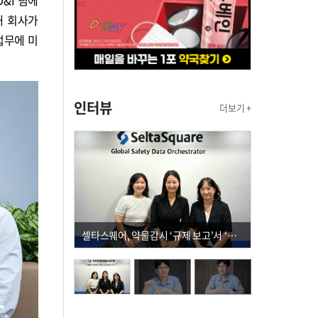
&I 팀에
해 회사가
업무에 미
인터뷰
더보기 +
셀타스퀘어, 약물감시 ‘규제 보고’서 ‘데이터 의사결정’으로 "PVX 전환 요구 커진다"