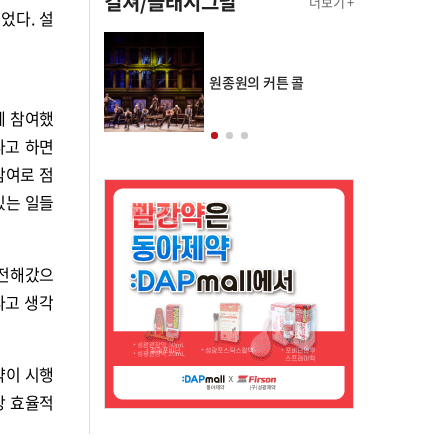
컬쳐/클래시그널
더보기 +
었다. 설
의 클래스토리
원종원의 커튼 콜
에 참여했
다고 하면
참여로 점
있는 일들
발전해갔으
라고 생각
약이 시행
장 효율적