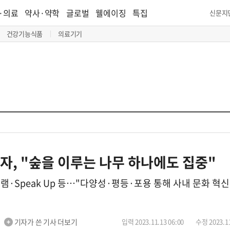
·의료
약사·약학
글로벌
웰에이징
특집
신문지
건강기능식품
의료기기
이자, "숲을 이루는 나무 하나에도 집중"
·Speak Up 등…"다양성·평등·포용 통해 사내 문화 혁신
기자가 쓴 기사 더보기
입력 2023.11.13 06:00
수정 2023.11