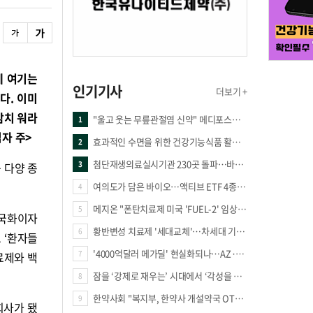
게 여기는
인기기사
더보기 +
다. 이미
찌감치 워라
"울고 웃는 무릎관절염 신약" 메디포스트·강스템·네이처셀 전진, 코오롱티슈진 반전 과제
1
자 주>
효과적인 수면을 위한 건강기능식품 활용법
2
첨단재생의료실시기관 230곳 돌파…바이오 새 시장 꿈틀
3
 다양 종
여의도가 담은 바이오…액티브 ETF 4종의 선택은
4
메지온 "폰탄치료제 미국 'FUEL-2' 임상 프로토콜 영국 승인"
5
한국화이자
황반변성 치료제 '세대교체'…차세대 기전 경쟁 본격화
6
 ‘환자들
'4000억달러 메가딜' 현실화되나…AZ·BMS 합병설에 글로벌 제약업계 촉각
7
치료제와 백
잠을 ‘강제로 재우는’ 시대에서 ‘각성을 낮추는’ 시대로
8
한약사회 "복지부, 한약사 개설약국 OTC 공급 방해 더는 방관 말아야"
9
회사가 됐