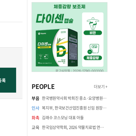
PEOPLE
더보기 +
부음
한국병원약사회 박희진 중소·요양병원이사(충청북도 청주의료원 약제팀장) 부친상
인사
복지부, 한국보건산업진흥원 신임 원장에 고상백 교수 임명
화촉
김래수 코스모닝 대표 아들
교육
한국임상약학회, 2026 약물치료법 연수강좌 8월 21일 개최