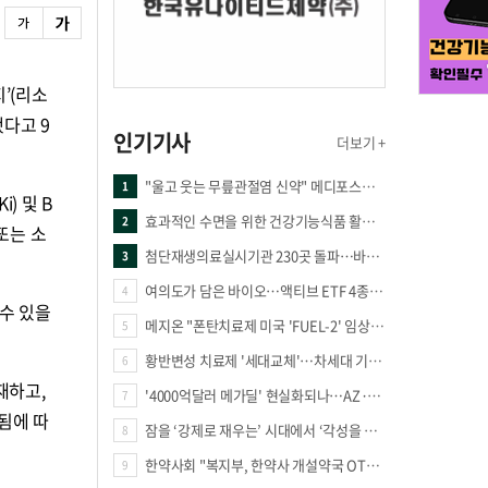
’(리소
됐다고 9
인기기사
더보기 +
"울고 웃는 무릎관절염 신약" 메디포스트·강스템·네이처셀 전진, 코오롱티슈진 반전 과제
1
) 및 B
효과적인 수면을 위한 건강기능식품 활용법
2
또는 소
첨단재생의료실시기관 230곳 돌파…바이오 새 시장 꿈틀
3
여의도가 담은 바이오…액티브 ETF 4종의 선택은
4
 수 있을
메지온 "폰탄치료제 미국 'FUEL-2' 임상 프로토콜 영국 승인"
5
황반변성 치료제 '세대교체'…차세대 기전 경쟁 본격화
6
재하고,
'4000억달러 메가딜' 현실화되나…AZ·BMS 합병설에 글로벌 제약업계 촉각
7
됨에 따
잠을 ‘강제로 재우는’ 시대에서 ‘각성을 낮추는’ 시대로
8
한약사회 "복지부, 한약사 개설약국 OTC 공급 방해 더는 방관 말아야"
9