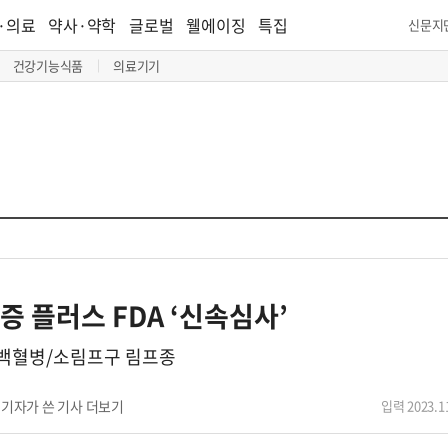
·의료
약사·약학
글로벌
웰에이징
특집
신문지
건강기능식품
의료기기
증 플러스 FDA ‘신속심사’
백혈병/소림프구 림프종
기자가 쓴 기사 더보기
입력 2023.11