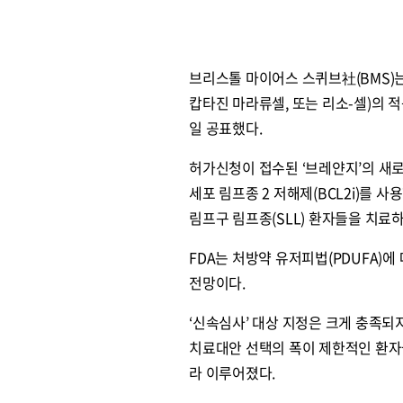
브리스톨 마이어스 스퀴브社(BMS)는 
캅타진 마라류셀, 또는 리소-셀)의 적
일 공표했다.
허가신청이 접수된 ‘브레얀지’의 새로운 
세포 림프종 2 저해제(BCL2i)를 
림프구 림프종(SLL) 환자들을 치료
FDA는 처방약 유저피법(PDUFA)에
전망이다.
‘신속심사’ 대상 지정은 크게 충족되
치료대안 선택의 폭이 제한적인 환자
라 이루어졌다.