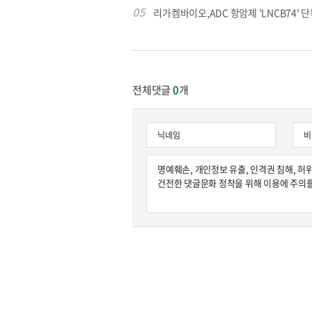
05
리가켐바이오,ADC 항암제 'LNCB74' 단
전체댓글
0
개