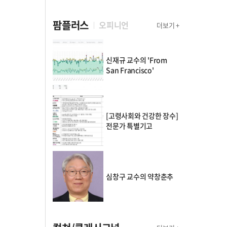
팜플러스
오피니언
더보기 +
신재규 교수의 'From
San Francisco'
[고령사회와 건강한 장수]
전문가 특별기고
심창구 교수의 약창춘추