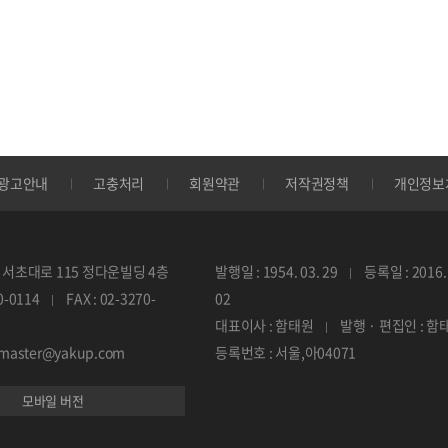
광고안내
고충처리
회원약관
저작권정책
개인정보
서초대로 115 정다운빌딩 4층
발행일 : 1954. 03. 29
등록일 : 2016. 
70-0114
FAX : 02-3270-
02
대표이사 : 함태원
발행 · 편집인 : 함
ebmaster@yakup.com
등록번호 : 서울,아04071
모바일 버전