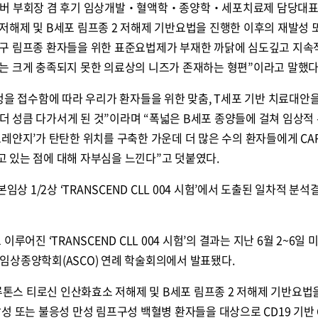
커버 부회장 겸 후기 임상개발‧혈액학‧종양학‧세포치료제 담당대표
저해제 및 B세포 림프종 2 저해제 기반요법을 진행한 이후의 재발성 
구 림프종 환자들을 위한 표준요법제가 부재한 까닭에 심도깊고 지속
는 크게 충족되지 못한 의료상의 니즈가 존재하는 형편”이라고 말했다
청을 접수함에 따라 우리가 환자들을 위한 맞춤, T세포 기반 치료대안
음 더 성큼 다가서게 된 것”이라며 “폭넓은 B세포 종양들에 걸쳐 임상적
레얀지’가 탄탄한 위치를 구축한 가운데 더 많은 수의 환자들에게 CA
 있는 점에 대해 자부심을 느낀다”고 덧붙였다.
임상 1/2상 ‘TRANSCEND CLL 004 시험’에서 도출된 일차적 분석
루어진 ‘TRANSCEND CLL 004 시험’의 결과는 지난 6월 2~6일 
임상종양학회(ASCO) 연례 학술회의에서 발표됐다.
’은 브루톤스 티로신 인산화효소 저해제 및 B세포 림프종 2 저해제 기반요법
성 또는 불응성 만성 림프구성 백혈병 환자들을 대상으로 CD19 기반 C