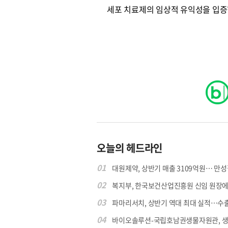
세포 치료제의 임상적 유익성을 입증
오늘의 헤드라인
01
대원제약, 상반기 매출 3109억원… 만성질
02
복지부, 한국보건산업진흥원 신임 원장에 고
03
파마리서치, 상반기 역대 최대 실적…수출 4
04
바이오솔루션-국립호남권생물자원관, 생물