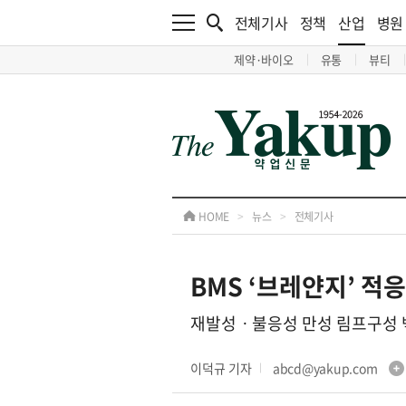
전체기사
정책
산업
병원
제약·바이오
유통
뷰티
HOME
>
뉴스
>
전체기사
BMS ‘브레얀지’ 적응
재발성ㆍ불응성 만성 림프구성 
이덕규 기자
abcd@yakup.com