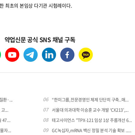
한 최초의 본임상 다기관 시험례이다.
약업신문 공식 SNS 채널 구독
06
환·...
“한미그룹,전문경영인 체제 단단히 구축..매...
07
...
서울대 의과대학 이승훈 교수 개발 ‘CX213’,...
08
7...
테고사이언스 "TPX-121 임상 1상 주름개선 6...
09
자...
GC녹십자,mRNA 백신 정밀 분석 기술 확보 .....