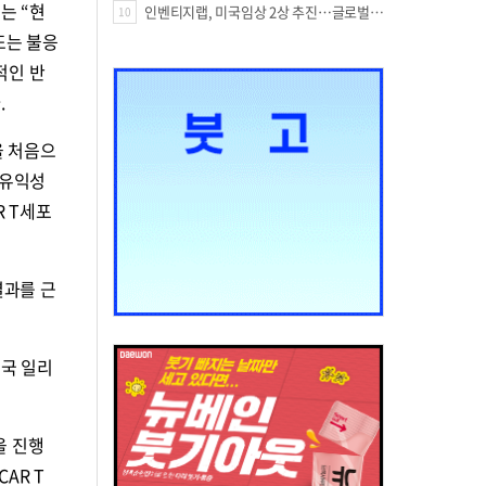
는 “현
인벤티지랩, 미국임상 2상 추진…글로벌 팁스 통해 정부 지원 60억원 확보
10
또는 불응
적인 반
.
을 처음으
 유익성
R T세포
결과를 근
미국 일리
을 진행
AR T