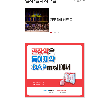
컬쳐/클래시그널
더보기 +
의 클래스토리
원종원의 커튼 콜