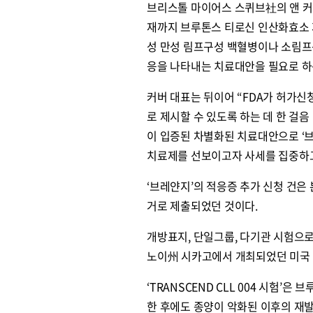
브리스톨 마이어스 스퀴브社의 앤 
재까지 브루톤스 티로신 인산화효소 
성 만성 림프구성 백혈병이나 소림프
응을 나타내는 치료대안을 필요로 하
커버 대표는 뒤이어 “FDA가 허가신
로 제시할 수 있도록 하는 데 한 걸
이 입증된 차별화된 치료대안으로 ‘브
치료제를 선보이고자 사세를 집중하고
‘브레얀지’의 적응증 추가 신청 건은 본
거로 제출되었던 것이다.
개방표지, 단일그룹, 다기관 시험으로 이
노이州 시카고에서 개최되었던 미국 
‘TRANSCEND CLL 004 시험
한 후에도 종양이 악화된 이후의 재발