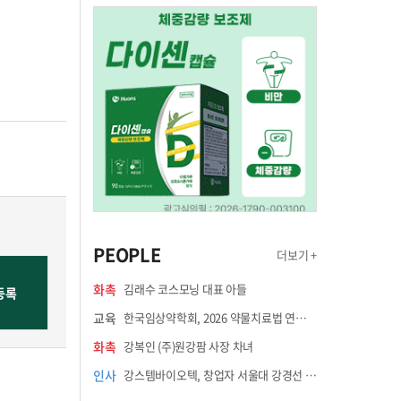
PEOPLE
더보기 +
화촉
김래수 코스모닝 대표 아들
교육
한국임상약학회, 2026 약물치료법 연수강좌 8월 21일 개최
화촉
강복인 (주)원강팜 사장 차녀
인사
강스템바이오텍, 창업자 서울대 강경선 교수 최고과학책임자 선임