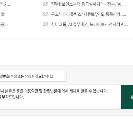
08
 2...
"동네 보건소부터 응급실까지"… 정부, 'AI ...
09
진출
온코닉테라퓨틱스 ‘자큐보’,인도 품목허가.....
10
...
한미그룹, AI 업무 혁신 드라이브…전사적 AI...