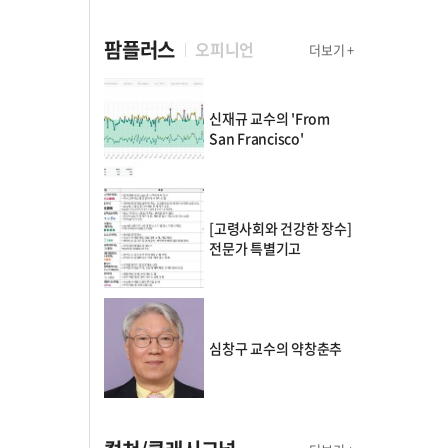
팜플러스
오피니언
더보기 +
신재규 교수의 'From
San Francisco'
[고령사회와 건강한 장수]
전문가 특별기고
심창구 교수의 약창춘추