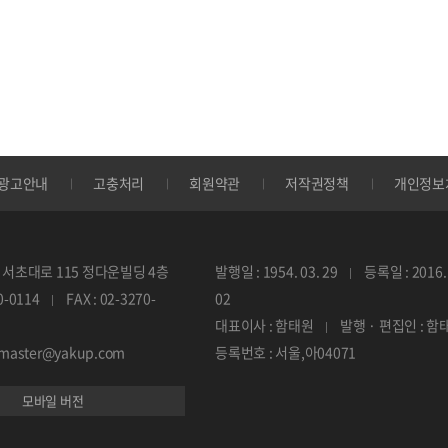
광고안내
고충처리
회원약관
저작권정책
개인정보
서초대로 115 정다운빌딩 4층
발행일 : 1954. 03. 29
등록일 : 2016. 
70-0114
FAX : 02-3270-
02
대표이사 : 함태원
발행 · 편집인 : 함
ebmaster@yakup.com
등록번호 : 서울,아04071
모바일 버전