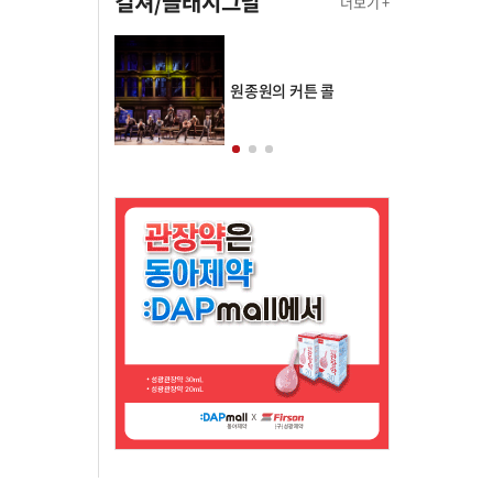
컬쳐/클래시그널
더보기 +
의 클래스토리
원종원의 커튼 콜