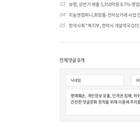
03
보령, 상반기 매출 5,350억원 8.7%-영업익
04
지놈앤컴퍼니,화장품-전자상거래 사업 
05
한약사회 "복지부, 한약사 개설약국 OTC 공
전체댓글
0
개