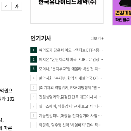
인기기사
더보기 +
여의도가 담은 바이오…액티브 ETF 4종의 선택은
1
메지온 "폰탄치료제 미국 'FUEL-2' 임상 프로토콜 영국 승인"
2
모더나, '분디부교'형 에볼라 백신 첫 피험자 접종
3
한약사회 "복지부, 한약사 개설약국 OTC 공급 방해 더는 방관 말아야"
4
[최기자의 약업위키] RSV 예방항체 ‘엔플론시아’
5
9억원으
진원생명과학,김경진 단독 대표이사 체제 돌입
6
과 192
셀타스퀘어, 약물감시 ‘규제 보고’서 ‘데이터 의사결정’으로 "PVX 전환 요구 커진다"
7
지놈앤컴퍼니,화장품-전자상거래 사업 진출
8
M,
약평위, 혈우병 신약 '하임파지' 급여 적정성 인정…조건부 통과
9
결에 따른