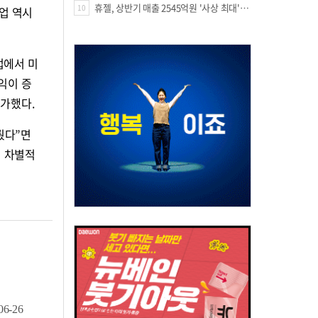
휴젤, 상반기 매출 2545억원 '사상 최대'…미국 투자 속 성장세 지속
10
사업 역시
업에서 미
익이 증
증가했다.
뤘다”면
해 차별적
06-26