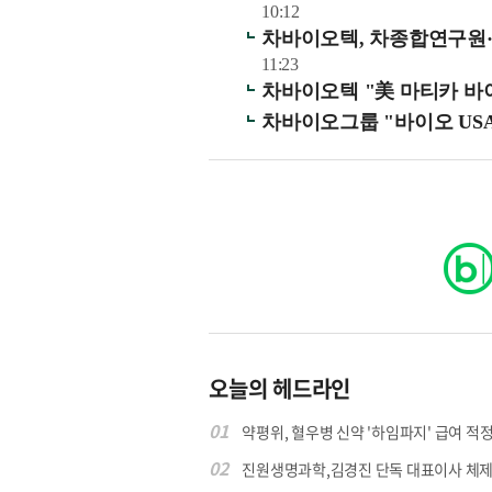
10:12
차바이오텍, 차종합연구원
11:23
차바이오텍 "美 마티카 바이
차바이오그룹 "바이오 USA
오늘의 헤드라인
01
약평위, 혈우병 신약 '하임파지' 급여 적정.
02
진원생명과학,김경진 단독 대표이사 체제