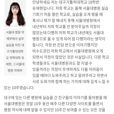
안녕하세요 저는 대구가톨릭대학교 18학번
유재현입니다. 저희 학교는 올해 서울대병원 실습
기회가 처음 열린 학교로, 실습을 오게 됐을 때
혹시나 제가 잘 해내지 못해 서울대병원에서
내년부터 저희 학교를 안 받아주실까 걱정이
많았는데 다행히 저희 학교가 내년에도 서울대
서울대 병원 약
병원으로 올 수 있게 되어 참 다행이라는 생각이
제부에서 실무
듭니다. 걱정 반 진담 반으로 이야기했지만
실습을 마친 대
비수도권인 저희 학교에서 서울대병원에 오게
구가톨릭대학
되면서 걱정이 많았던 것은 사실입니다. 다른 학교
교 약학대학 유
학생들과도 서울대병원과도 잘 지낼 수
재현. ⓒ서울대
있을까라는 걱정이 무색하게도 다들 어려움이
병원 약제부
있을 때마다 도와주려고 하고 알려주려고 하면서
서로 도와가며 함께 하는 가치에 대해 깊게 느낄 수
있는 10주였습니다.
대구에 있는 다른 병원에 실습을 간 친구들의 이야기를 들어봤을 때
서울대병원은 정말 10주 동안 매주 다른 다양한 사이트를 돌면서
병원 약사에 대해 얕을 수 있지만 10주간 보여줄 수 있는 모든 것을