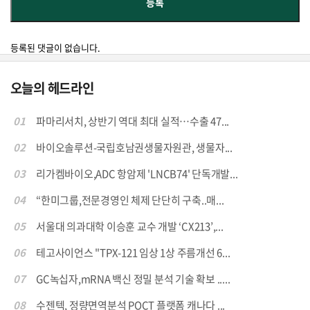
등록된 댓글이 없습니다.
오늘의 헤드라인
01
파마리서치, 상반기 역대 최대 실적…수출 47...
02
바이오솔루션-국립호남권생물자원관, 생물자...
03
리가켐바이오,ADC 항암제 'LNCB74' 단독개발...
04
“한미그룹,전문경영인 체제 단단히 구축..매...
05
서울대 의과대학 이승훈 교수 개발 ‘CX213’,...
06
테고사이언스 "TPX-121 임상 1상 주름개선 6...
07
GC녹십자,mRNA 백신 정밀 분석 기술 확보 .....
08
수젠텍, 정량면역분석 POCT 플랫폼 캐나다 ...