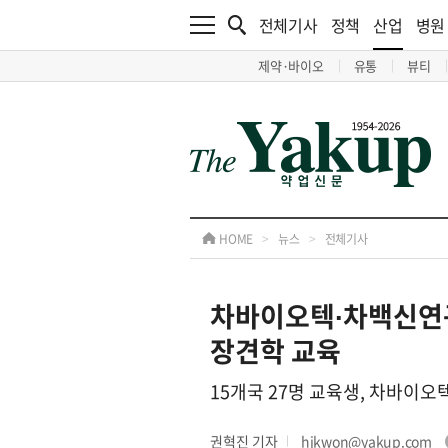
전체기사
정책
산업
병원
제약·바이오
유통
뷰티
HOME
>
뉴스
>
전체기사
차바이오텍∙차백신연구
장견학 교육
15개국 27명 교육생, 차바이
권혁진 기자
hjkwon@yakup.com