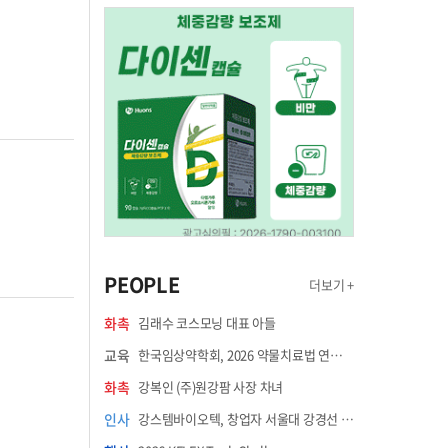
PEOPLE
더보기 +
화촉
김래수 코스모닝 대표 아들
교육
한국임상약학회, 2026 약물치료법 연수강좌 8월 21일 개최
화촉
강복인 (주)원강팜 사장 차녀
인사
강스템바이오텍, 창업자 서울대 강경선 교수 최고과학책임자 선임