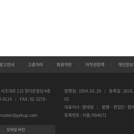
광고안내
고충처리
회원약관
저작권정책
개인정보
서초대로 115 정다운빌딩 4층
발행일 : 1954. 03. 29
등록일 : 2016. 
70-0114
FAX : 02-3270-
02
대표이사 : 함태원
발행 · 편집인 : 함
ebmaster@yakup.com
등록번호 : 서울,아04071
모바일 버전