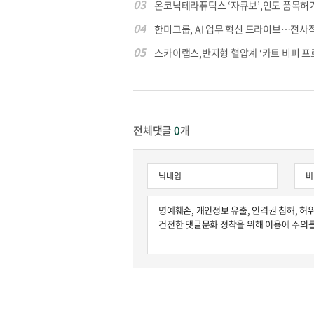
03
온코닉테라퓨틱스 ‘자큐보’,인도 품목허가..
04
한미그룹, AI 업무 혁신 드라이브…전사적 A
05
스카이랩스,반지형 혈압계 ‘카트 비피 프로’
전체댓글
0
개