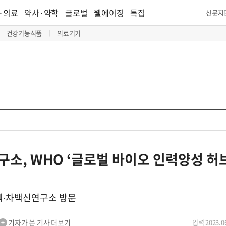
·의료
약사·약학
글로벌
웰에이징
특집
신문지
건강기능식품
의료기기
소, WHO ‘글로벌 바이오 인력양성 허브
오텍∙차백신연구소 방문
기자가 쓴 기사 더보기
입력 2023.06