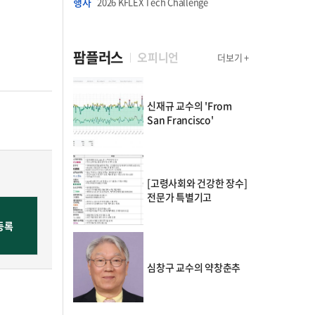
행사
2026 KFLEX Tech Challenge
팜플러스
오피니언
더보기 +
신재규 교수의 'From
San Francisco'
[고령사회와 건강한 장수]
전문가 특별기고
심창구 교수의 약창춘추