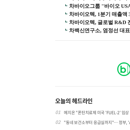
차바이오그룹 "바이오 USA
차바이오텍, 1분기 매출액
차바이오텍, 글로벌 R&D
차백신연구소, 염정선 대표
오늘의 헤드라인
01
메지온 "폰탄치료제 미국 'FUEL-2' 임상 프
02
"동네 보건소부터 응급실까지"… 정부, 'AI 