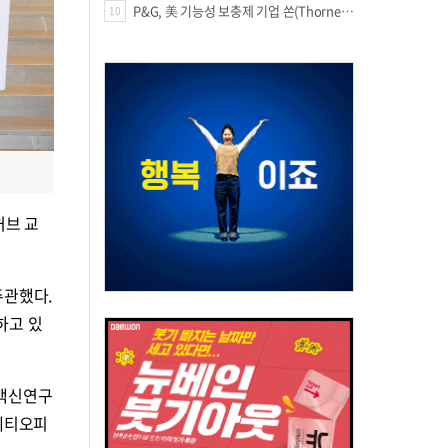
P&G, 美 기능성 보충제 기업 쏜(Thorne) 인수
10
허브 교
 주관했다.
하고 있
차백신연구
 에티오피