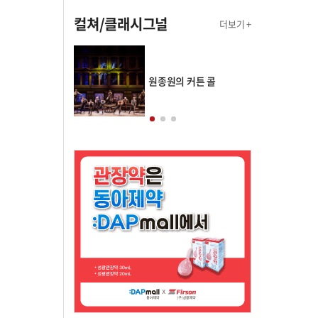
컬쳐/클래시그널
더보기 +
의 클래스토리
원종원의 커튼 콜