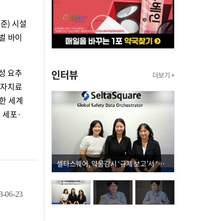
기준) 시설
벌 바이
성 요추
인터뷰
더보기 +
전자치료
한 세계
 세포·
셀타스퀘어, 약물감시 ‘규제 보고’서 ‘데이터 의사결정’으로 "PVX 전환 요구 커진다"
3-06-23