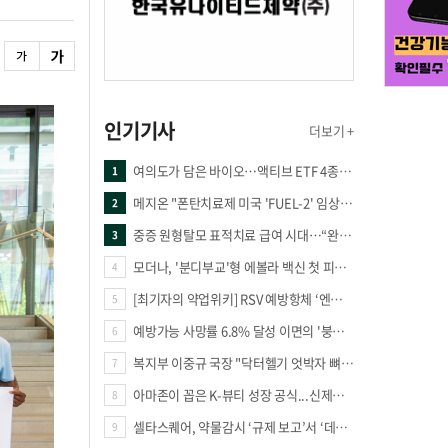
인기기사
더보기 +
여의도가 담은 바이오…액티브 ETF 4종의 선택은
1
메지온 "폰탄치료제 미국 'FUEL-2' 임상 프로토콜 영국 승인"
2
중증 원형탈모 표적치료 급여 시대…“완결 아닌 출발점”
3
모더나, '분디부교'형 에볼라 백신 첫 피험자 접종
4
[최기자의 약업위키] RSV 예방항체 ‘엔플론시아’
5
예방가능 사망률 6.8% 달성 이면의 '붕괴 위기'… 중증외상체계 혁신 시급
6
복지부 이중규 국장 "닥터헬기 엇박자 뼈아파… 외상체계 전면 재정립"
7
아마존이 꼽은 K-뷰티 성장 공식...신제품·시장·품목 확장
8
셀타스퀘어, 약물감시 ‘규제 보고’서 ‘데이터 의사결정’으로 "PVX 전환 요구 커진다"
9