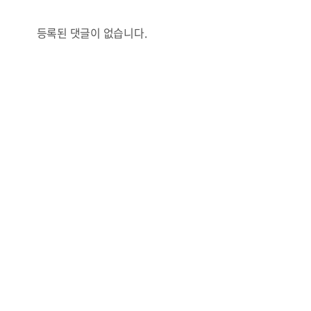
등록된 댓글이 없습니다.
콜
안현정의 컬쳐포커스
박병준