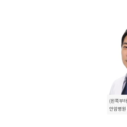
(왼쪽부
안암병원