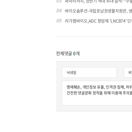
03
파마리서치, 상반기 역대 최대 실적…수출 4
04
바이오솔루션-국립호남권생물자원관, 생물
05
리가켐바이오,ADC 항암제 'LNCB74' 단
전체댓글
0
개