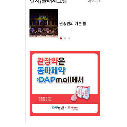
컬쳐/클래시그널
더보기 +
의 클래스토리
원종원의 커튼 콜