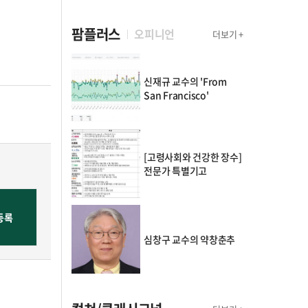
팜플러스
오피니언
더보기 +
신재규 교수의 'From
San Francisco'
[고령사회와 건강한 장수]
전문가 특별기고
심창구 교수의 약창춘추