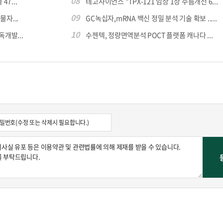
08
7...
테고사이언스 "TPX-121 임상 1상 주름개선 6...
09
자...
GC녹십자,mRNA 백신 정밀 분석 기술 확보 .....
10
독개발...
수젠텍, 정량면역분석 POCT 플랫폼 캐나다 ...