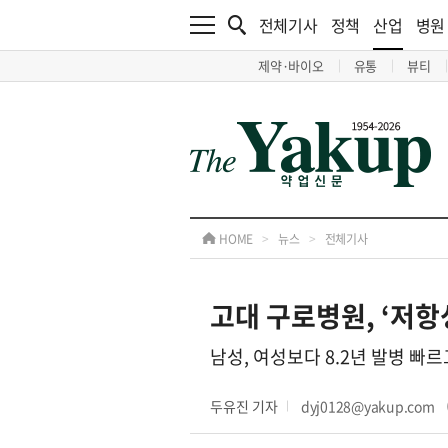
전체기사
정책
산업
병원
제약·바이오
유통
뷰티
HOME
>
뉴스
>
전체기사
고대 구로병원, ‘저항
남성, 여성보다 8.2년 발병 빠
두유진 기자
dyj0128@yakup.com