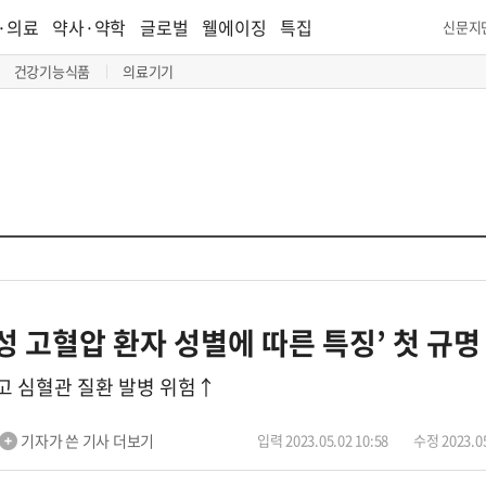
·의료
약사·약학
글로벌
웰에이징
특집
신문지
건강기능식품
의료기기
성 고혈압 환자 성별에 따른 특징’ 첫 규명
르고 심혈관 질환 발병 위험↑
기자가 쓴 기사 더보기
입력 2023.05.02 10:58
수정 2023.05