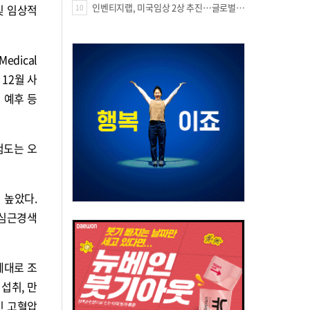
인벤티지랩, 미국임상 2상 추진…글로벌 팁스 통해 정부 지원 60억원 확보
및 임상적
10
dical
 12월 사
 예후 등
험도는 오
 높았다.
 심근경색
제대로 조
섭취, 만
인 고혈압