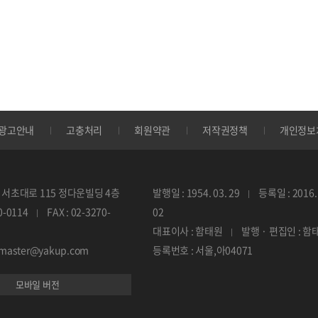
광고안내
고충처리
회원약관
저작권정책
개인정보
서초대로 115 정다운빌딩 4층
발행일 : 1954. 03. 29
등록일 : 2016. 
70-0114
FAX : 02-3270-
02
대표이사 : 함태원
발행 · 편집인 : 함
ebmaster@yakup.com
등록번호 : 서울,아04071
모바일 버전