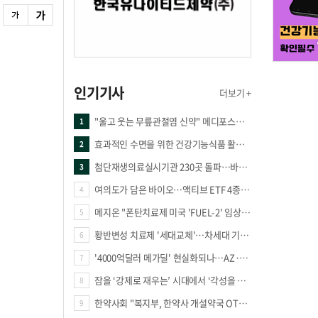
인기기사
더보기 +
"울고 웃는 무릎관절염 신약" 메디포스트·강스템·네이처셀 전진, 코오롱티슈진 반전 과제
1
효과적인 수면을 위한 건강기능식품 활용법
2
첨단재생의료실시기관 230곳 돌파…바이오 새 시장 꿈틀
3
여의도가 담은 바이오…액티브 ETF 4종의 선택은
4
메지온 "폰탄치료제 미국 'FUEL-2' 임상 프로토콜 영국 승인"
5
황반변성 치료제 '세대교체'…차세대 기전 경쟁 본격화
6
'4000억달러 메가딜' 현실화되나…AZ·BMS 합병설에 글로벌 제약업계 촉각
7
잠을 ‘강제로 재우는’ 시대에서 ‘각성을 낮추는’ 시대로
8
한약사회 "복지부, 한약사 개설약국 OTC 공급 방해 더는 방관 말아야"
9