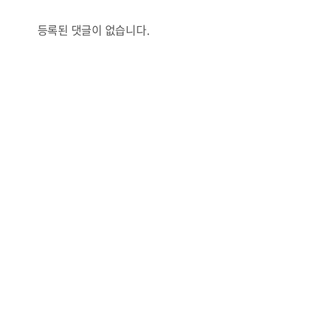
등록된 댓글이 없습니다.
콜
안현정의 컬쳐포커스
박병준