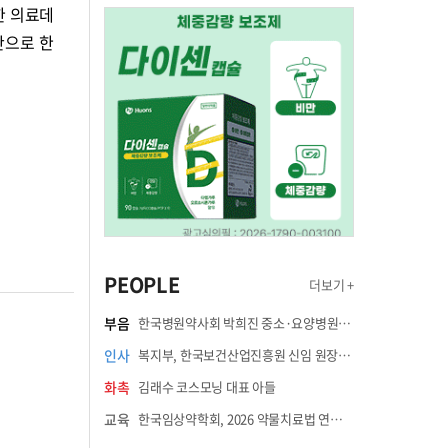
한 의료데
반으로 한
PEOPLE
더보기 +
부음
한국병원약사회 박희진 중소·요양병원이사(충청북도 청주의료원 약제팀장) 부친상
인사
복지부, 한국보건산업진흥원 신임 원장에 고상백 교수 임명
화촉
김래수 코스모닝 대표 아들
교육
한국임상약학회, 2026 약물치료법 연수강좌 8월 21일 개최