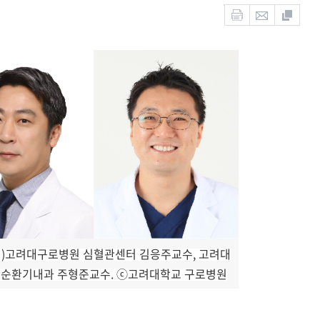
터)고려대구로병원 심혈관센터 김응주교수, 고려대
 순환기내과 주형준교수. ⓒ고려대학교 구로병원