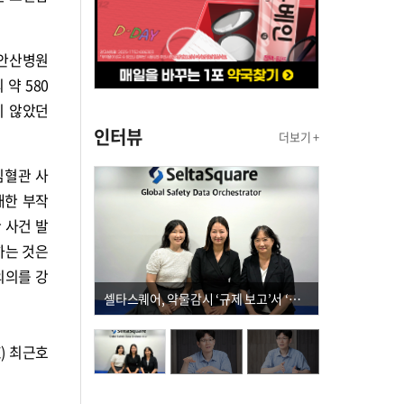
·안산병원
약 580
지 않았던
인터뷰
더보기 +
심혈관 사
대한 부작
 사건 발
하는 것은
의의를 강
셀타스퀘어, 약물감시 ‘규제 보고’서 ‘데이터 의사결정’으로 "PVX 전환 요구 커진다"
E) 최근호