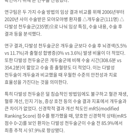
확인하기 위해 본 연구를 진행했다.
연구팀은 두 가지 수술 방법의 임상 결과 비교를 위해 2006년부터
2020년 사이 수술받은 모야모야병 환자를 △개두술군(111명) △
다발성 천두술군(235명)으로 나눠 임상 특징, 수술 내용, 수술 후
결과 등을 분석했다.
연구 결과, 다발성 천두술군은 개두술 군보다 수술 후 뇌경색(5.5%
vs 11.7%)과 출혈성 합병증(0% vs 3.6%) 발생 비율이 더 적었다.
또한 다발성 천두술군은 개두술군에 비해 수술 시간(308.6분 vs
354.2분)이 짧았고 수술 중 출혈량도 더 적었다. 이는 다발성
천두술이 개두술과 비교했을 때 우월한 수준의 안전성과 치료
효율성을 가진다는 것을 의미한다.
특히 다발성 천두술은 덜 침습적인 방법임에도 불구하고 혈관 재생,
혈류 개선, 인지 기능, 증상 호전 등의 수술 결과 지표에서 개두술과
큰 차이가 없었다. 신경학적 결과 개선 척도인 mRS(modified
Ranking Score) 점수를 평가했을 때, 양호한 신경학적 상태(mRS
점수 0~2)를 보인 환자는 다발성 천두술군이 수술 전 85.9%에서
최종 추적 시 97.9%로 향상됐다.