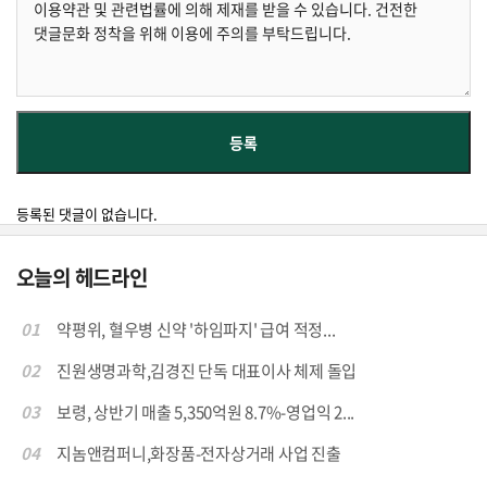
등록된 댓글이 없습니다.
오늘의 헤드라인
01
약평위, 혈우병 신약 '하임파지' 급여 적정...
02
진원생명과학,김경진 단독 대표이사 체제 돌입
03
보령, 상반기 매출 5,350억원 8.7%-영업익 2...
04
지놈앤컴퍼니,화장품-전자상거래 사업 진출