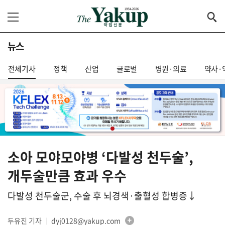
뉴스
전체기사
정책
산업
글로벌
병원·의료
약사·
소아 모야모야병 ‘다발성 천두술’,
개두술만큼 효과 우수
다발성 천두술군, 수술 후 뇌경색·출혈성 합병증↓
두유진 기자
dyj0128@yakup.com
│