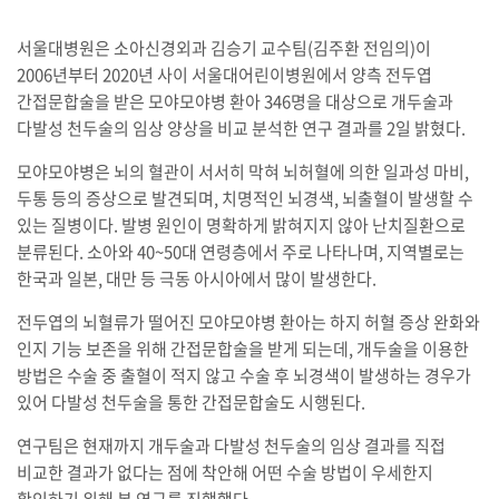
서울대병원은 소아신경외과 김승기 교수팀(김주환 전임의)이
2006년부터 2020년 사이 서울대어린이병원에서 양측 전두엽
간접문합술을 받은 모야모야병 환아 346명을 대상으로 개두술과
다발성 천두술의 임상 양상을 비교 분석한 연구 결과를 2일 밝혔다.
모야모야병은 뇌의 혈관이 서서히 막혀 뇌허혈에 의한 일과성 마비,
두통 등의 증상으로 발견되며, 치명적인 뇌경색, 뇌출혈이 발생할 수
있는 질병이다. 발병 원인이 명확하게 밝혀지지 않아 난치질환으로
분류된다. 소아와 40~50대 연령층에서 주로 나타나며, 지역별로는
한국과 일본, 대만 등 극동 아시아에서 많이 발생한다.
전두엽의 뇌혈류가 떨어진 모야모야병 환아는 하지 허혈 증상 완화와
인지 기능 보존을 위해 간접문합술을 받게 되는데, 개두술을 이용한
방법은 수술 중 출혈이 적지 않고 수술 후 뇌경색이 발생하는 경우가
있어 다발성 천두술을 통한 간접문합술도 시행된다.
연구팀은 현재까지 개두술과 다발성 천두술의 임상 결과를 직접
비교한 결과가 없다는 점에 착안해 어떤 수술 방법이 우세한지