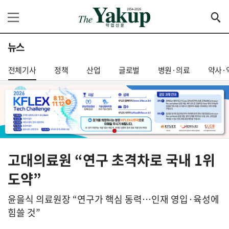
뉴스
전체기사
정책
산업
글로벌
병원·의료
약사·
고대의료원 “연구 초격차로 국내 1위
도약”
윤을식 의료원장 “연구가 핵심 동력…인재 영입·육성에
힘쓸 것”