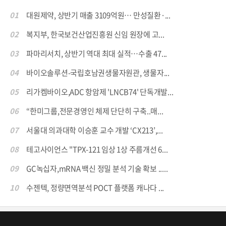
01
대원제약, 상반기 매출 3109억원… 만성질환·...
02
복지부, 한국보건산업진흥원 신임 원장에 고...
03
파마리서치, 상반기 역대 최대 실적…수출 47...
04
바이오솔루션-국립호남권생물자원관, 생물자...
05
리가켐바이오,ADC 항암제 'LNCB74' 단독개발...
06
“한미그룹,전문경영인 체제 단단히 구축..매...
07
서울대 의과대학 이승훈 교수 개발 ‘CX213’,...
08
테고사이언스 "TPX-121 임상 1상 주름개선 6...
09
GC녹십자,mRNA 백신 정밀 분석 기술 확보 .....
10
수젠텍, 정량면역분석 POCT 플랫폼 캐나다 ...