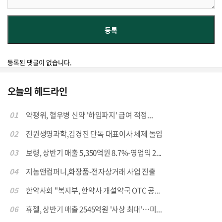
등록된 댓글이 없습니다.
오늘의 헤드라인
01
약평위, 혈우병 신약 '하임파지' 급여 적정...
02
진원생명과학,김경진 단독 대표이사 체제 돌입
03
보령, 상반기 매출 5,350억원 8.7%-영업익 2...
04
지놈앤컴퍼니,화장품-전자상거래 사업 진출
05
한약사회 "복지부, 한약사 개설약국 OTC 공...
06
휴젤, 상반기 매출 2545억원 '사상 최대'…미...