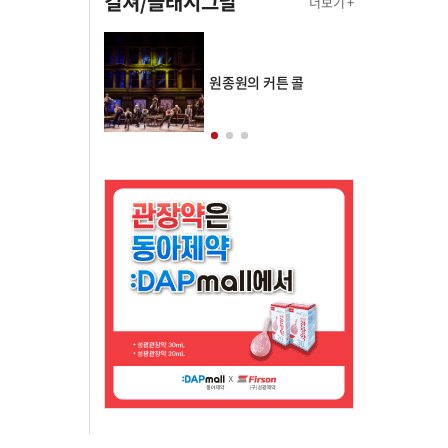
컬쳐/클래시그널
더보기 +
의 클래스토리
원종원의 커튼 콜