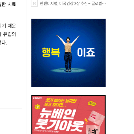
인벤티지랩, 미국임상 2상 추진…글로벌 팁스 통해 정부 지원 60억원 확보
절한 치료
10
되기 때문
과 유럽의
다.