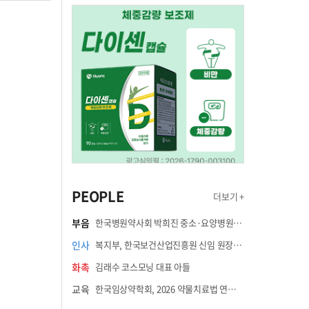
PEOPLE
더보기 +
부음
한국병원약사회 박희진 중소·요양병원이사(충청북도 청주의료원 약제팀장) 부친상
인사
복지부, 한국보건산업진흥원 신임 원장에 고상백 교수 임명
화촉
김래수 코스모닝 대표 아들
교육
한국임상약학회, 2026 약물치료법 연수강좌 8월 21일 개최