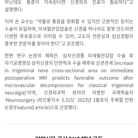
아닌데도 통증이 지속된다면 신경외과 진료가 필요하다”고
설명했다.
이어 손 교수는 “약물로 통증을 완화할 수 있지만 근본적인 완치는
수술이 유일하며, 미세혈관감압술은 신경을 하나라도 잘못 건드리면
다양한 후유증으로 이어질 수 있어, 고도의 전문성과 임상경험이
풍부한 전문의를 찾아야 한다”고 강조했다.
한편 연구 논문의 제목은 ‘삼차신경통 미세혈관감압 수술 후
자기공명영상 삼차신경의 단면적과 수술 예후와 상관관계 (Increase
in trigeminal neve cross-sectional area on immediate
postoperative MRI predicts favorable outcome after
microvascular decompression for classical trigeminal
neuralgia)’이며, 신경외과학 분야의 저명한 국제학술지
‘Neurosurgery (피인용지수 5.315)’ 2023년 2월호의 주목할 만한
논문(Featured article)으로 선정됐다.