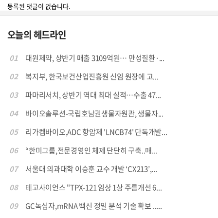
등록된 댓글이 없습니다.
오늘의 헤드라인
01
대원제약, 상반기 매출 3109억원… 만성질환·...
02
복지부, 한국보건산업진흥원 신임 원장에 고...
03
파마리서치, 상반기 역대 최대 실적…수출 47...
04
바이오솔루션-국립호남권생물자원관, 생물자...
05
리가켐바이오,ADC 항암제 'LNCB74' 단독개발...
06
“한미그룹,전문경영인 체제 단단히 구축..매...
07
서울대 의과대학 이승훈 교수 개발 ‘CX213’,...
08
테고사이언스 "TPX-121 임상 1상 주름개선 6...
09
GC녹십자,mRNA 백신 정밀 분석 기술 확보 .....