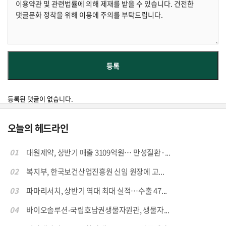
등록된 댓글이 없습니다.
오늘의 헤드라인
01
대원제약, 상반기 매출 3109억원… 만성질환·...
02
복지부, 한국보건산업진흥원 신임 원장에 고...
03
파마리서치, 상반기 역대 최대 실적…수출 47...
04
바이오솔루션-국립호남권생물자원관, 생물자...