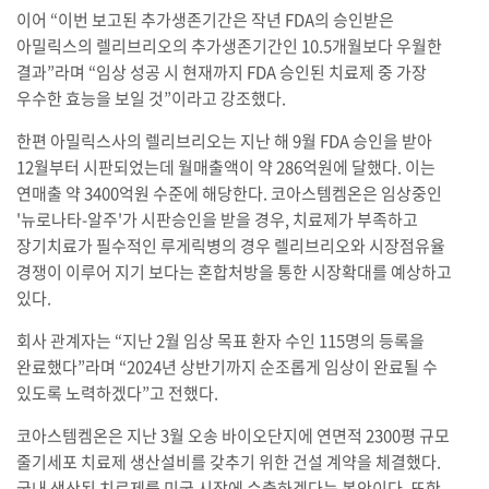
이어 “이번 보고된 추가생존기간은 작년 FDA의 승인받은
아밀릭스의 렐리브리오의 추가생존기간인 10.5개월보다 우월한
결과”라며 “임상 성공 시 현재까지 FDA 승인된 치료제 중 가장
우수한 효능을 보일 것”이라고 강조했다.
한편 아밀릭스사의 렐리브리오는 지난 해 9월 FDA 승인을 받아
12월부터 시판되었는데 월매출액이 약 286억원에 달했다. 이는
연매출 약 3400억원 수준에 해당한다. 코아스템켐온은 임상중인
'뉴로나타-알주'가 시판승인을 받을 경우, 치료제가 부족하고
장기치료가 필수적인 루게릭병의 경우 렐리브리오와 시장점유율
경쟁이 이루어 지기 보다는 혼합처방을 통한 시장확대를 예상하고
있다.
회사 관계자는 “지난 2월 임상 목표 환자 수인 115명의 등록을
완료했다”라며 “2024년 상반기까지 순조롭게 임상이 완료될 수
있도록 노력하겠다”고 전했다.
코아스템켐온은 지난 3월 오송 바이오단지에 연면적 2300평 규모
줄기세포 치료제 생산설비를 갖추기 위한 건설 계약을 체결했다.
국내 생산된 치료제를 미국 시장에 수출하겠다는 복안이다. 또한