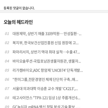
등록된 댓글이 없습니다.
오늘의 헤드라인
01
대원제약, 상반기 매출 3109억원… 만성질환·...
02
복지부, 한국보건산업진흥원 신임 원장에 고...
03
파마리서치, 상반기 역대 최대 실적…수출 47...
04
바이오솔루션-국립호남권생물자원관, 생물자...
05
리가켐바이오,ADC 항암제 'LNCB74' 단독개발...
06
“한미그룹,전문경영인 체제 단단히 구축..매...
07
서울대 의과대학 이승훈 교수 개발 ‘CX213’,...
08
테고사이언스 "TPX-121 임상 1상 주름개선 6...
09
GC녹십자,mRNA 백신 정밀 분석 기술 확보 .....