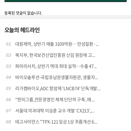
등록된 댓글이 없습니다.
오늘의 헤드라인
01
대원제약, 상반기 매출 3109억원… 만성질환·...
02
복지부, 한국보건산업진흥원 신임 원장에 고...
03
파마리서치, 상반기 역대 최대 실적…수출 47...
04
바이오솔루션-국립호남권생물자원관, 생물자...
05
리가켐바이오,ADC 항암제 'LNCB74' 단독개발...
06
“한미그룹,전문경영인 체제 단단히 구축..매...
07
서울대 의과대학 이승훈 교수 개발 ‘CX213’,...
08
테고사이언스 "TPX-121 임상 1상 주름개선 6...