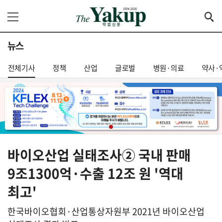
뉴스
전체기사
정책
산업
글로벌
병원·의료
약사·
바이오산업 실태조사② 국내 판매
9조1300억·수출 12조 원 '역대
최고'
한국바이오협회·산업통상자원부 2021년 바이오산업