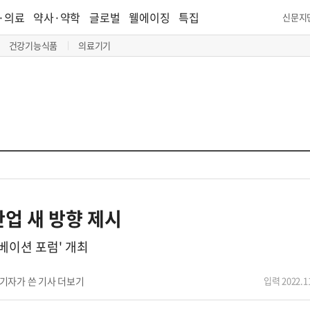
·의료
약사·약학
글로벌
웰에이징
특집
신문지
건강기능식품
의료기기
업 새 방향 제시
노베이션 포럼' 개최
기자가 쓴 기사 더보기
입력 2022.11