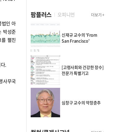
팜플러스
오피니언
더보기 +
콩법인 아
는 박성준
신재규 교수의 'From
크를 펼친
San Francisco'
이다.
[고령사회와 건강한 장수]
전문가 특별기고
운영사무국
심창구 교수의 약창춘추