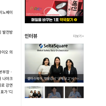
 이노베이
및 발전방
인터뷰
더보기 +
바이오 의
업본부장ㆍ
더 나야크
셀타스퀘어, 약물감시 ‘규제 보고’서 ‘데이터 의사결정’으로 "PVX 전환 요구 커진다"
제로 강연
대표가 ‘디