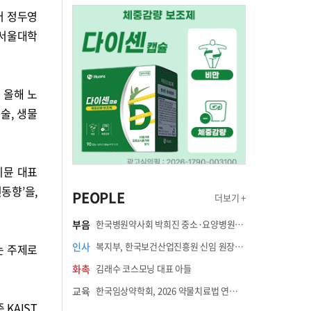
어 정두영
 서울대학
 올해 노
기술, 생물
디뮨 대표
동향’을,
PEOPLE
더보기 +
부음
한국병원약사회 박희진 중소·요양병원이사(충청북도 청주의료원 약제팀장) 부친상
인사
복지부, 한국보건산업진흥원 신임 원장에 고상백 교수 임명
는 주제로
화촉
김래수 코스모닝 대표 아들
교육
한국임상약학회, 2026 약물치료법 연수강좌 8월 21일 개최
KAIST