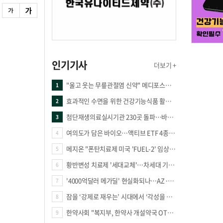
인기기사
더보기 +
"울고 웃는 무릎관절염 신약" 메디포스트·강스템·네이처셀 전진, 코오롱티슈진 반전 과제
1
효과적인 수면을 위한 건강기능식품 활용법
2
첨단재생의료실시기관 230곳 돌파…바이오 새 시장 꿈틀
3
여의도가 담은 바이오…액티브 ETF 4종의 선택은
4
메지온 "폰탄치료제 미국 'FUEL-2' 임상 프로토콜 영국 승인"
5
황반변성 치료제 '세대교체'…차세대 기전 경쟁 본격화
6
'4000억달러 메가딜' 현실화되나…AZ·BMS 합병설에 글로벌 제약업계 촉각
7
잠을 ‘강제로 재우는’ 시대에서 ‘각성을 낮추는’ 시대로
8
한약사회 "복지부, 한약사 개설약국 OTC 공급 방해 더는 방관 말아야"
9