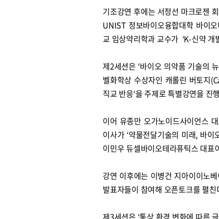
기조강연 후에는 서정선 마크로젠 회장
UNIST 정보바이오융합대학 바이오
교 임상약리학과 교수가 ‘K-신약 개
제2세션은 ‘바이오 의약품 기술의 
벨화학상 수상자인 캐롤린 버토지(Caro
직교 반응‘을 주제로 특별강연을 진
이어 유종만 오가노이드사이언스 대
이사가 ‘약물전달기술의 미래, 바이오
이민우 듀셀바이오테라퓨틱스 대표이사
강연 이후에는 이병건 지아이이노베이
발표자들이 참여해 오픈토크를 펼친
제3세션은 ‘통상 환경 변화에 따른 글