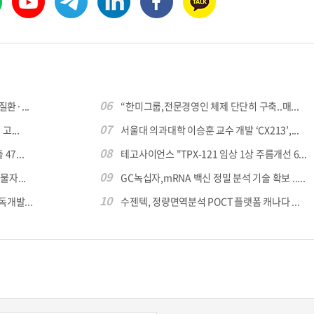
콜
안현정의 컬쳐포커스
박병준
06
환·...
“한미그룹,전문경영인 체제 단단히 구축..매...
07
...
서울대 의과대학 이승훈 교수 개발 ‘CX213’,...
08
7...
테고사이언스 "TPX-121 임상 1상 주름개선 6...
09
자...
GC녹십자,mRNA 백신 정밀 분석 기술 확보 .....
10
독개발...
수젠텍, 정량면역분석 POCT 플랫폼 캐나다 ...