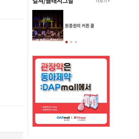
컬쳐/클래시그널
더보기 +
의 클래스토리
원종원의 커튼 콜