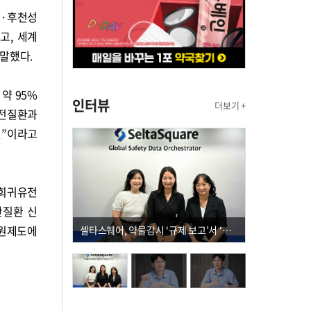
전·후천성
고, 세계
 말했다.
약 95%
인터뷰
더보기 +
유전질환과
것”이라고
 희귀유전
반질환 신
지원제도에
셀타스퀘어, 약물감시 ‘규제 보고’서 ‘데이터 의사결정’으로 "PVX 전환 요구 커진다"