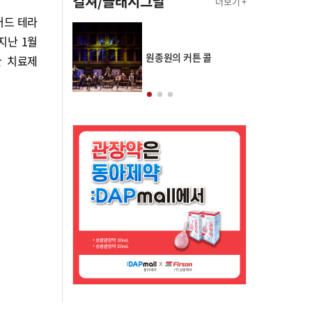
컬쳐/클래시그널
더보기 +
러드 테라
지난 1월
의 클래스토리
원종원의 커튼 콜
환 치료제