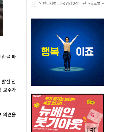
인벤티지랩, 미국임상 2상 추진…글로벌 팁스 통해 정부 지원 60억원 확보
10
현황을 파
 발전 전
학 교수가
고 의견을