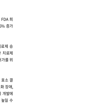
FDA 희
6% 증가
치료제 승
환 치료제
허가를 위
 효소 결
화 장애,
제 개발에
 높일 수