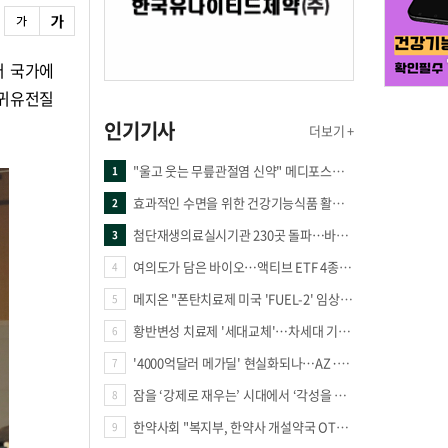
어 국가에
희귀유전질
인기기사
더보기 +
"울고 웃는 무릎관절염 신약" 메디포스트·강스템·네이처셀 전진, 코오롱티슈진 반전 과제
1
효과적인 수면을 위한 건강기능식품 활용법
2
첨단재생의료실시기관 230곳 돌파…바이오 새 시장 꿈틀
3
여의도가 담은 바이오…액티브 ETF 4종의 선택은
4
메지온 "폰탄치료제 미국 'FUEL-2' 임상 프로토콜 영국 승인"
5
황반변성 치료제 '세대교체'…차세대 기전 경쟁 본격화
6
'4000억달러 메가딜' 현실화되나…AZ·BMS 합병설에 글로벌 제약업계 촉각
7
잠을 ‘강제로 재우는’ 시대에서 ‘각성을 낮추는’ 시대로
8
한약사회 "복지부, 한약사 개설약국 OTC 공급 방해 더는 방관 말아야"
9