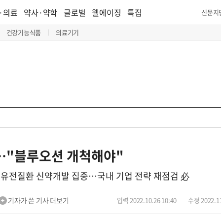
·의료
약사·약학
글로벌
웰에이징
특집
신문지
건강기능식품
의료기기
…"블루오션 개척해야"
유전질환 신약개발 집중…국내 기업 전략 재점검 必
기자가 쓴 기사 더보기
입력 2022.10.26 10:40
수정 2022.11