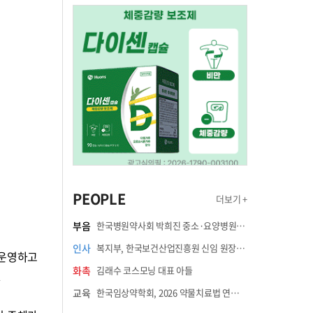
PEOPLE
더보기 +
부음
한국병원약사회 박희진 중소·요양병원이사(충청북도 청주의료원 약제팀장) 부친상
인사
복지부, 한국보건산업진흥원 신임 원장에 고상백 교수 임명
을 운영하고
화촉
김래수 코스모닝 대표 아들
.
교육
한국임상약학회, 2026 약물치료법 연수강좌 8월 21일 개최