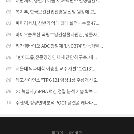
01
대원제약, 상반기 매출 3109억원… 만성질환·...
02
복지부, 한국보건산업진흥원 신임 원장에 고...
03
파마리서치, 상반기 역대 최대 실적…수출 47...
04
바이오솔루션-국립호남권생물자원관, 생물자...
05
리가켐바이오,ADC 항암제 'LNCB74' 단독개발...
06
“한미그룹,전문경영인 체제 단단히 구축..매...
07
서울대 의과대학 이승훈 교수 개발 ‘CX213’,...
08
테고사이언스 "TPX-121 임상 1상 주름개선 6...
09
GC녹십자,mRNA 백신 정밀 분석 기술 확보 .....
10
수젠텍, 정량면역분석 POCT 플랫폼 캐나다 ...
로그인
PC버전
│