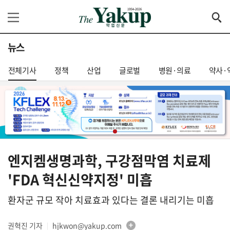
뉴스
전체기사
정책
산업
글로벌
병원·의료
약사·
엔지켐생명과학, 구강점막염 치료제
'FDA 혁신신약지정' 미흡
환자군 규모 작아 치료효과 있다는 결론 내리기는 미흡
권혁진 기자
hjkwon@yakup.com
│