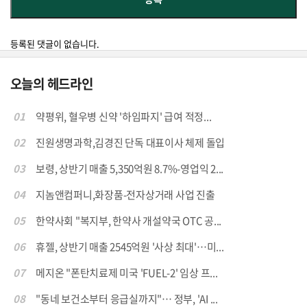
등록된 댓글이 없습니다.
오늘의 헤드라인
01
약평위, 혈우병 신약 '하임파지' 급여 적정...
02
진원생명과학,김경진 단독 대표이사 체제 돌입
03
보령, 상반기 매출 5,350억원 8.7%-영업익 2...
04
지놈앤컴퍼니,화장품-전자상거래 사업 진출
05
한약사회 "복지부, 한약사 개설약국 OTC 공...
06
휴젤, 상반기 매출 2545억원 '사상 최대'…미...
07
메지온 "폰탄치료제 미국 'FUEL-2' 임상 프...
08
"동네 보건소부터 응급실까지"… 정부, 'AI ...