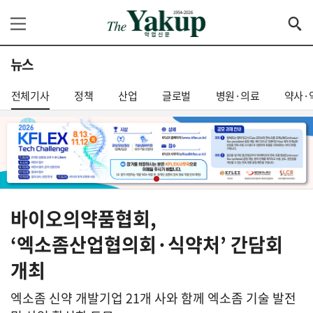
뉴스
전체기사
정책
산업
글로벌
병원·의료
약사·
바이오의약품협회,
‘엑소좀산업협의회·식약처’ 간담회
개최
엑소좀 신약 개발기업 21개 사와 함께 엑소좀 기술 발전