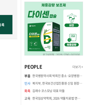
PEOPLE
더보기 +
부음
한국병원약사회 박희진 중소·요양병원이사(충청북도 청주의료원 약제팀장) 부친상
인사
복지부, 한국보건산업진흥원 신임 원장에 고상백 교수 임명
화촉
김래수 코스모닝 대표 아들
교육
한국임상약학회, 2026 약물치료법 연수강좌 8월 21일 개최