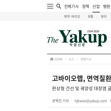
전체기사
정책
산업
병원
제약·바이오
유통
뷰티
HOME
>
뉴스
>
전체기사
고바이오랩, 면역질환 
판상형 건선 및 궤양성 대장염 글
권혁진 기자
hjkwon@yakup.com