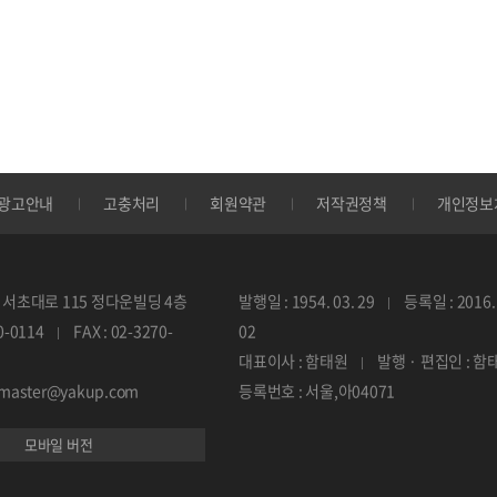
광고안내
고충처리
회원약관
저작권정책
개인정보
서초대로 115 정다운빌딩 4층
발행일 : 1954. 03. 29
등록일 : 2016. 
70-0114
FAX : 02-3270-
02
대표이사 : 함태원
발행 · 편집인 : 함
ebmaster@yakup.com
등록번호 : 서울,아04071
모바일 버전