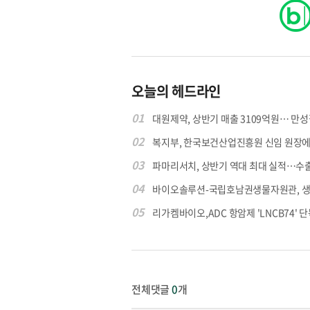
오늘의 헤드라인
01
대원제약, 상반기 매출 3109억원… 만성질
02
복지부, 한국보건산업진흥원 신임 원장에 고
03
파마리서치, 상반기 역대 최대 실적…수출 4
04
바이오솔루션-국립호남권생물자원관, 생물
05
리가켐바이오,ADC 항암제 'LNCB74' 단
전체댓글
0
개