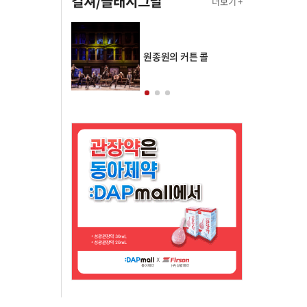
컬쳐/클래시그널
더보기 +
의 클래스토리
원종원의 커튼 콜