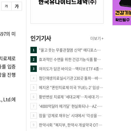
97의 미
인기기사
더보기 +
"울고 웃는 무릎관절염 신약" 메디포스트·강스템·네이처셀 전진, 코오롱티슈진 반전 과제
1
 치료제로
효과적인 수면을 위한 건강기능식품 활용법
2
과를 입증
여의도가 담은 바이오…액티브 ETF 4종의 선택은
3
2상을 진행
첨단재생의료실시기관 230곳 돌파…바이오 새 시장 꿈틀
4
메지온 "폰탄치료제 미국 'FUEL-2' 임상 프로토콜 영국 승인"
5
황반변성 치료제 '세대교체'…차세대 기전 경쟁 본격화
6
 Ltd.에
'4000억달러 메가딜' 현실화되나…AZ·BMS 합병설에 글로벌 제약업계 촉각
7
잠을 ‘강제로 재우는’ 시대에서 ‘각성을 낮추는’ 시대로
8
한약사회 "복지부, 한약사 개설약국 OTC 공급 방해 더는 방관 말아야"
9