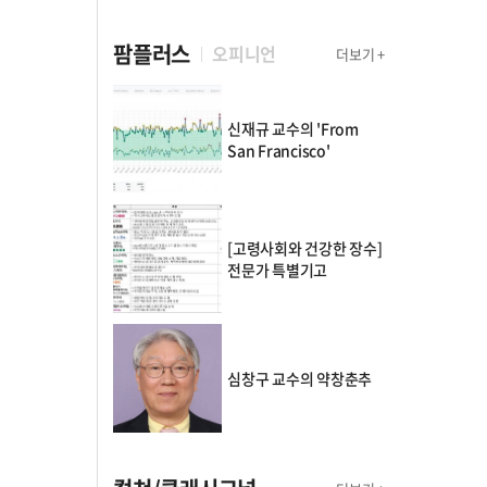
팜플러스
오피니언
더보기 +
신재규 교수의 'From
San Francisco'
[고령사회와 건강한 장수]
전문가 특별기고
심창구 교수의 약창춘추