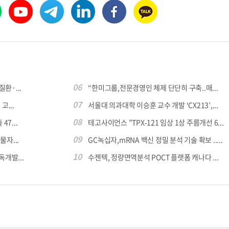
06
환·...
“한미그룹,전문경영인 체제 단단히 구축..매...
07
...
서울대 의과대학 이승훈 교수 개발 ‘CX213’,...
08
7...
테고사이언스 "TPX-121 임상 1상 주름개선 6...
09
자...
GC녹십자,mRNA 백신 정밀 분석 기술 확보 .....
10
독개발...
수젠텍, 정량면역분석 POCT 플랫폼 캐나다 ...