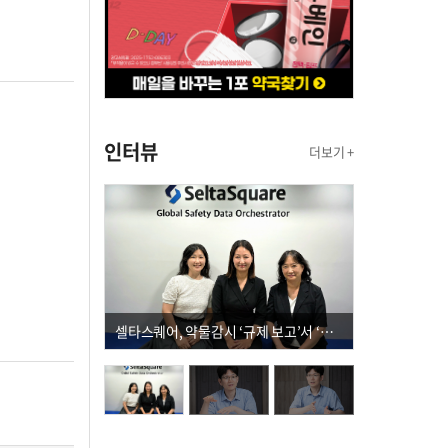
인터뷰
더보기 +
셀타스퀘어, 약물감시 ‘규제 보고’서 ‘데이터 의사결정’으로 "PVX 전환 요구 커진다"