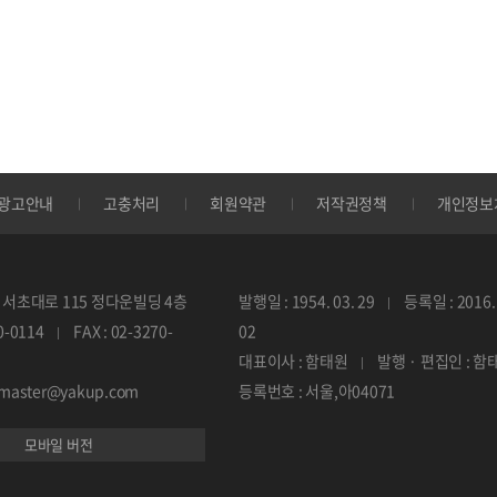
광고안내
고충처리
회원약관
저작권정책
개인정보
서초대로 115 정다운빌딩 4층
발행일 : 1954. 03. 29
등록일 : 2016. 
70-0114
FAX : 02-3270-
02
대표이사 : 함태원
발행 · 편집인 : 함
ebmaster@yakup.com
등록번호 : 서울,아04071
모바일 버전