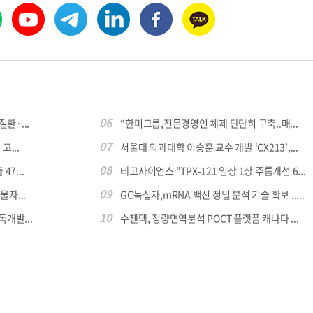
06
환·...
“한미그룹,전문경영인 체제 단단히 구축..매...
07
...
서울대 의과대학 이승훈 교수 개발 ‘CX213’,...
08
7...
테고사이언스 "TPX-121 임상 1상 주름개선 6...
09
자...
GC녹십자,mRNA 백신 정밀 분석 기술 확보 .....
10
독개발...
수젠텍, 정량면역분석 POCT 플랫폼 캐나다 ...