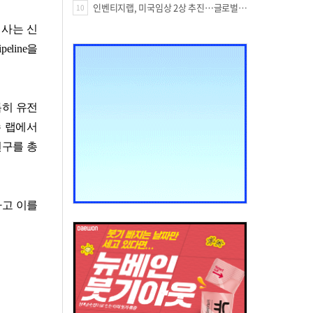
인벤티지랩, 미국임상 2상 추진…글로벌 팁스 통해 정부 지원 60억원 확보
10
사는 신
eline을
특히 유전
수 랩에서
연구를 총
하고
이를