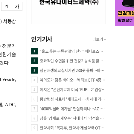
) 서동삼
인기기사
더보기 +
야 전문가
"울고 웃는 무릎관절염 신약" 메디포스트·강스템·네이처셀 전진, 코오롱티슈진 반전 과제
1
원천기술
효과적인 수면을 위한 건강기능식품 활용법
2
했다.
첨단재생의료실시기관 230곳 돌파…바이오 새 시장 꿈틀
3
icle,
여의도가 담은 바이오…액티브 ETF 4종의 선택은
4
메지온 "폰탄치료제 미국 'FUEL-2' 임상 프로토콜 영국 승인"
5
황반변성 치료제 '세대교체'…차세대 기전 경쟁 본격화
6
 ADC,
'4000억달러 메가딜' 현실화되나…AZ·BMS 합병설에 글로벌 제약업계 촉각
7
잠을 ‘강제로 재우는’ 시대에서 ‘각성을 낮추는’ 시대로
8
한약사회 "복지부, 한약사 개설약국 OTC 공급 방해 더는 방관 말아야"
9