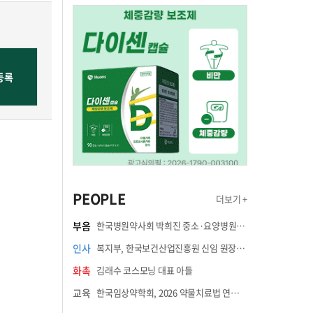
PEOPLE
더보기 +
부음
한국병원약사회 박희진 중소·요양병원이사(충청북도 청주의료원 약제팀장) 부친상
인사
복지부, 한국보건산업진흥원 신임 원장에 고상백 교수 임명
화촉
김래수 코스모닝 대표 아들
교육
한국임상약학회, 2026 약물치료법 연수강좌 8월 21일 개최