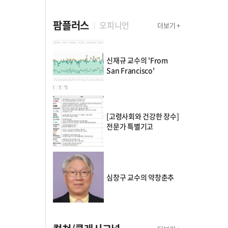
팜플러스
오피니언
더보기 +
신재규 교수의 'From
San Francisco'
[고령사회와 건강한 장수]
전문가 특별기고
심창구 교수의 약창춘추