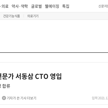
·의료
약사·약학
글로벌
웰에이징
특집
신문지
건강기능식품
의료기기
문가 서동삼 CTO 영입
영 합류
기자가 쓴 기사 더보기
입력 2021.12