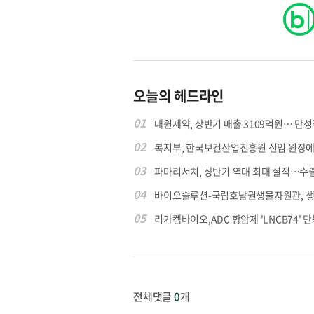
오늘의 헤드라인
01
대원제약, 상반기 매출 3109억원… 만성질
02
복지부, 한국보건산업진흥원 신임 원장에 고
03
파마리서치, 상반기 역대 최대 실적…수출 4
04
바이오솔루션-국립호남권생물자원관, 생물
05
리가켐바이오,ADC 항암제 'LNCB74' 단
전체댓글
0
개