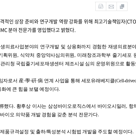
격적인 상장 준비와 연구개발 역량 강화를 위해 최고기술책임자(CTO
CMC 분야 전문가를 영입했다고 밝혔다.
 재생의료사업분야의 연구개발 및 상용화까지 경험한 재생의료분
획위원, 식약처 중앙약사심의위원, 미래창조과학부 줄기세포 
질병관리청 국립줄기세포재생센터 제조시설 심의 운영위원으로 활동
 産·學·硏·病 연계 사업을 통해 세포유래베지클(Cell-drived Ves
용화에 큰 힘을 보탤 예정이다.
했다. 황후상 이사는 삼성바이오로직스에서 바이오시밀러, 항체,
y 기반의 바이오 의약품 개발 경험을 갖춘 분석 전문가다.
 제품규격설정 및 출하/특성분석 시험법 개발을 주도할 예정이다.