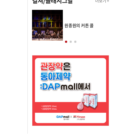
컬쳐/클래시그널
더보기 +
의 클래스토리
원종원의 커튼 콜