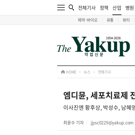
전체기사
정책
산업
병원
제약·바이오
유통
뷰티
HOME
>
뉴스
>
전체기사
엠디뮨, 세포치료제 전
이사진엔 황후상, 박성수, 남혜
최윤수 기자
jjysc0229@yakup.com