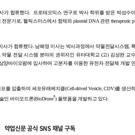
사가 합류했다.
프로테오믹스 연구로 박사 학위를 받은 박성수이
로, 헬릭스미스에서 항체와 plasmid DNA 관련 therapeutic pip
사가 합류했다. 남혜영 이사는 박사과정에서 약물전달시스템, 
 약물 전달 시스템 분야의 권위자인 유타대학교 (고) 김성완 교
내 삼양바이오팜에 입사하여 고분자를 이용한 유전자 전달체 개발 
세포를
압출하여
세포유래베지클
(Cell-drived Vesicle, CDV)
를
생산
®
술인
바이오드론
(BioDrone
)
플랫폼을
개발하고
있다
.
약업신문 공식 SNS 채널 구독