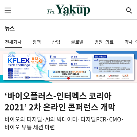
뉴스
전체기사
정책
산업
글로벌
병원·의료
약사·
‘바이오플러스-인터펙스 코리아
2021’ 2차 온라인 콘퍼런스 개막
바이오와 디지털·AI와 빅데이터·디지털PCR·CMO·
바이오 유통 세션 마련