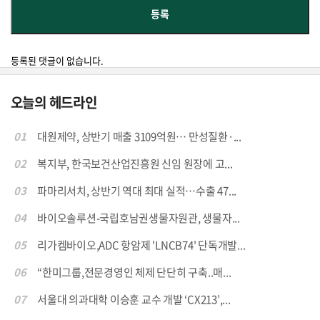
등록된 댓글이 없습니다.
오늘의 헤드라인
01
대원제약, 상반기 매출 3109억원… 만성질환·...
02
복지부, 한국보건산업진흥원 신임 원장에 고...
03
파마리서치, 상반기 역대 최대 실적…수출 47...
04
바이오솔루션-국립호남권생물자원관, 생물자...
05
리가켐바이오,ADC 항암제 'LNCB74' 단독개발...
06
“한미그룹,전문경영인 체제 단단히 구축..매...
07
서울대 의과대학 이승훈 교수 개발 ‘CX213’,...