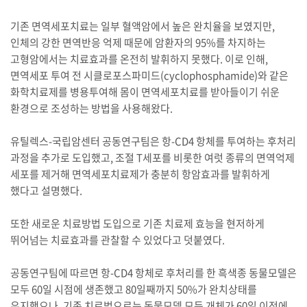
기존 면역세포치료는 일부 혈액암에서 높은 완치율을 보였지만,
인체의 강한 면역반응 억제 때문에 암환자의 95%를 차지하는
고형암에서는 치료효과를 온전히 발휘하지 못했다. 이로 인해,
면역세포 투여 전 시클로포스파미드(cyclophosphamide)와 같은
화학치료제를 병용투여해 몸이 면역세포치료를 받아들이기 쉬운
환경으로 조성하는 방법을 사용해왔다.
유틸렉스-국립암센터 공동연구팀은 항-CD4 항체를 투여하는 후처리
과정을 추가로 도입했고, 조절 T세포를 비롯한 여럿 종류의 면역억제
세포를 제거해 면역세포치료제가 충분히 항암효과를 발휘하게
했다고 설명했다.
또한 새로운 치료방법 도입으로 기존 치료제 효능을 현저하게
뛰어넘는 치료효과를 관찰할 수 있었다고 덧붙였다.
공동연구팀에 따르면 항-CD4 항체로 후처리를 한 흑색종 동물모델은
모두 60일 시점에 생존했고 80일째까지 50%가 완치상태를
유지했으나, 기존 치료법으로는 동물모델 모든 개체가 60일 이전에