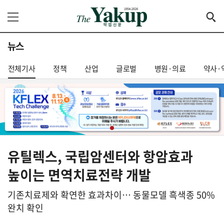
뉴스
전체기사
정책
산업
글로벌
병원·의료
약사·
유틸렉스, 국립암센터와 항암효과
높이는 면역치료전략 개발
기존치료제와 확연한 효과차이… 동물모델 흑색종 50%
완치 확인