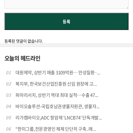
등록된 댓글이 없습니다.
오늘의 헤드라인
01
대원제약, 상반기 매출 3109억원… 만성질환·...
02
복지부, 한국보건산업진흥원 신임 원장에 고...
03
파마리서치, 상반기 역대 최대 실적…수출 47...
04
바이오솔루션-국립호남권생물자원관, 생물자...
05
리가켐바이오,ADC 항암제 'LNCB74' 단독개발...
06
“한미그룹,전문경영인 체제 단단히 구축..매...