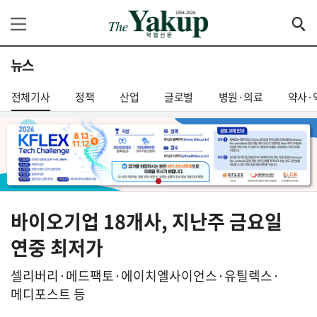
뉴스
전체기사
정책
산업
글로벌
병원·의료
약사·
바이오기업 18개사, 지난주 금요일
연중 최저가
셀리버리·메드팩토·에이치엘사이언스·유틸렉스·
메디포스트 등