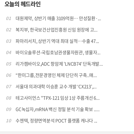
오늘의 헤드라인
01
대원제약, 상반기 매출 3109억원… 만성질환·...
02
복지부, 한국보건산업진흥원 신임 원장에 고...
03
파마리서치, 상반기 역대 최대 실적…수출 47...
04
바이오솔루션-국립호남권생물자원관, 생물자...
05
리가켐바이오,ADC 항암제 'LNCB74' 단독개발...
06
“한미그룹,전문경영인 체제 단단히 구축..매...
07
서울대 의과대학 이승훈 교수 개발 ‘CX213’,...
08
테고사이언스 "TPX-121 임상 1상 주름개선 6...
09
GC녹십자,mRNA 백신 정밀 분석 기술 확보 .....
10
수젠텍, 정량면역분석 POCT 플랫폼 캐나다 ...