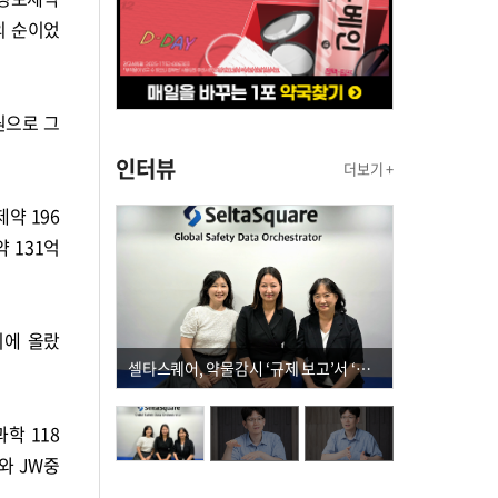
의 순이었
원으로 그
인터뷰
더보기 +
제약 196
약 131억
위에 올랐
셀타스퀘어, 약물감시 ‘규제 보고’서 ‘데이터 의사결정’으로 "PVX 전환 요구 커진다"
학 118
와 JW중