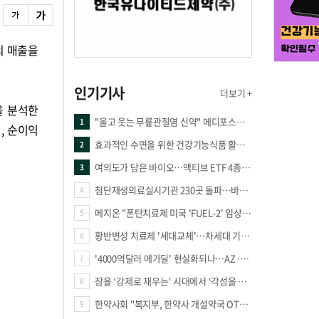
의 매출을
인기기사
더보기 +
을 분석한
"울고 웃는 무릎관절염 신약" 메디포스트·강스템·네이처셀 전진, 코오롱티슈진 반전 과제
1
원, 순이익
효과적인 수면을 위한 건강기능식품 활용법
2
여의도가 담은 바이오…액티브 ETF 4종의 선택은
3
첨단재생의료실시기관 230곳 돌파…바이오 새 시장 꿈틀
4
메지온 "폰탄치료제 미국 'FUEL-2' 임상 프로토콜 영국 승인"
5
황반변성 치료제 '세대교체'…차세대 기전 경쟁 본격화
6
'4000억달러 메가딜' 현실화되나…AZ·BMS 합병설에 글로벌 제약업계 촉각
7
잠을 ‘강제로 재우는’ 시대에서 ‘각성을 낮추는’ 시대로
8
한약사회 "복지부, 한약사 개설약국 OTC 공급 방해 더는 방관 말아야"
9