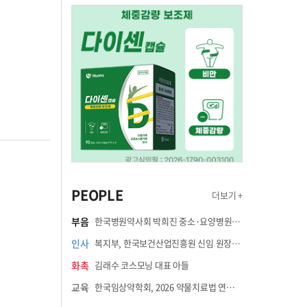
PEOPLE
더보기 +
부음
한국병원약사회 박희진 중소·요양병원이사(충청북도 청주의료원 약제팀장) 부친상
인사
복지부, 한국보건산업진흥원 신임 원장에 고상백 교수 임명
화촉
김래수 코스모닝 대표 아들
교육
한국임상약학회, 2026 약물치료법 연수강좌 8월 21일 개최