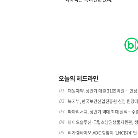
오늘의 헤드라인
01
대원제약, 상반기 매출 3109억원… 만성질
02
복지부, 한국보건산업진흥원 신임 원장에 고
03
파마리서치, 상반기 역대 최대 실적…수출 4
04
바이오솔루션-국립호남권생물자원관, 생물
05
리가켐바이오,ADC 항암제 'LNCB74' 단