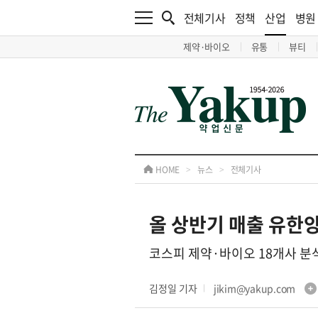
전체기사
정책
산업
병원
제약·바이오
유통
뷰티
HOME
>
뉴스
>
전체기사
올 상반기 매출 유한
코스피 제약·바이오 18개사 분
김정일 기자
jikim@yakup.com