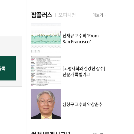
팜플러스
오피니언
더보기 +
신재규 교수의 'From
San Francisco'
[고령사회와 건강한 장수]
전문가 특별기고
심창구 교수의 약창춘추