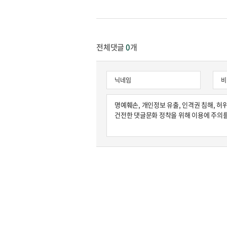
전체댓글
0
개