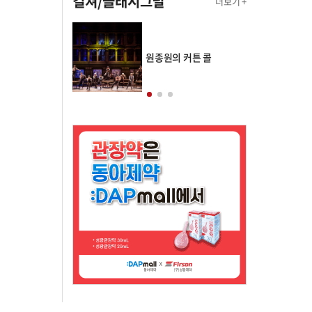
컬쳐/클래시그널
더보기 +
의 클래스토리
원종원의 커튼 콜