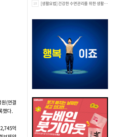
[생활요법] 건강한 수면관리를 위한 생활요법
10
억원(연결
록했다.
2,745억
, 경보제약