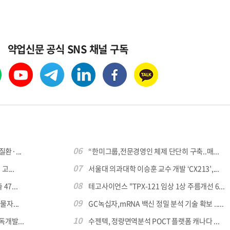
약업신문 공식 SNS 채널 구독
06
환·...
“한미그룹,전문경영인 체제 단단히 구축..매...
07
...
서울대 의과대학 이승훈 교수 개발 ‘CX213’,...
08
7...
테고사이언스 "TPX-121 임상 1상 주름개선 6...
09
자...
GC녹십자,mRNA 백신 정밀 분석 기술 확보 .....
10
독개발...
수젠텍, 정량면역분석 POCT 플랫폼 캐나다 ...