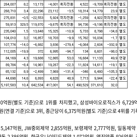
0억원(별도 기준)으로 1위를 차지했고, 삼성바이오로직스가 6,729
억원(연결 기준)으로 3위, 종근당이 6,375억원(별도 기준)으로 4위를 기
,147억원, JW중외제약 2,855억원, 보령제약 2,777억원, 일동제약 
한독 2,386억원, 한국유나이티드제약 1,072억원, 영진약품 926억원