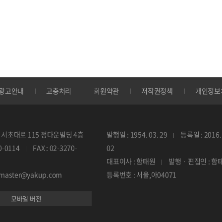
광고안내
고충처리
회원약관
저작권정책
개인정보
서초대로 115 정다운빌딩 4층
발행일 : 1954. 03. 29
등록일 : 2016. 
70-0114
FAX : 02-3270-
02
대표이사 : 함태원
발행 · 편집인 : 함
ebmaster@yakup.com
등록번호 : 서울,아04071
모바일 버전