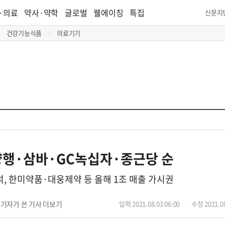
·의료
약사·약학
글로벌
웰에이징
특집
신문지
건강기능식품
의료기기
양행·삼바·GC녹십자·종근당 순
석, 한미약품·대웅제약 등 올해 1조 매출 가시권
기자가 쓴 기사 더보기
입력 2021.08.03 06:00
수정 2021.08