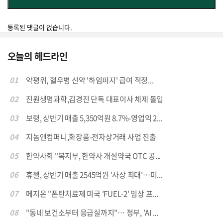
등록된 댓글이 없습니다.
오늘의 헤드라인
01
약평위, 혈우병 신약 '하임파지' 급여 적정...
02
진원생명과학,김경진 단독 대표이사 체제 돌입
03
보령, 상반기 매출 5,350억원 8.7%-영업익 2...
04
지놈앤컴퍼니,화장품-전자상거래 사업 진출
05
한약사회 "복지부, 한약사 개설약국 OTC 공...
06
휴젤, 상반기 매출 2545억원 '사상 최대'…미...
07
메지온 "폰탄치료제 미국 'FUEL-2' 임상 프...
08
"동네 보건소부터 응급실까지"… 정부, 'AI ...