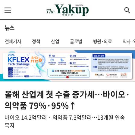
뉴스
전체기사
정책
산업
글로벌
병원·의료
약사·
올해 산업계 첫 수출 증가세…바이오·
의약품 79%·95%↑
바이오 14.2억달러 · 의약품 7.3억달러…13개월 연속
흑자