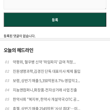
등록된 댓글이 없습니다.
오늘의 헤드라인
01
약평위, 혈우병 신약 '하임파지' 급여 적정...
02
진원생명과학,김경진 단독 대표이사 체제 돌입
03
보령, 상반기 매출 5,350억원 8.7%-영업익 2...
04
지놈앤컴퍼니,화장품-전자상거래 사업 진출
05
한약사회 "복지부, 한약사 개설약국 OTC 공...
06
휴젤, 상반기 매출 2545억원 '사상 최대'…미...