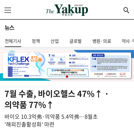
뉴스
전체기사
정책
산업
글로벌
병원·의료
약사·
7월 수출, 바이오헬스 47%↑ ·
의약품 77%↑
바이오 10.3억弗·의약품 5.4억弗…8월초
'해외진출활성화' 마련