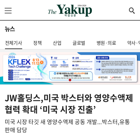
뉴스
전체기사
정책
산업
글로벌
병원·의료
약사·
JW홀딩스,미국 박스터와 영양수액제
협력 확대 ‘미국 시장 진출’
미국 시장 타깃 새 영양수액제 공동 개발...박스터,유통
판매 담당