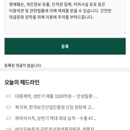
등록된 댓글이 없습니다.
오늘의 헤드라인
01
대원제약, 상반기 매출 3109억원… 만성질환·...
02
복지부, 한국보건산업진흥원 신임 원장에 고...
03
파마리서치, 상반기 역대 최대 실적…수출 47...
04
바이오솔루션-국립호남권생물자원관, 생물자...