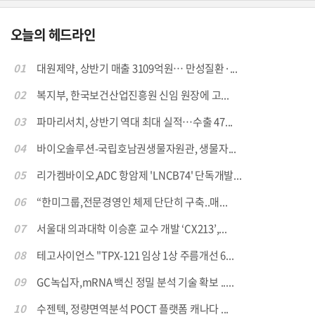
오늘의 헤드라인
01
대원제약, 상반기 매출 3109억원… 만성질환·...
02
복지부, 한국보건산업진흥원 신임 원장에 고...
03
파마리서치, 상반기 역대 최대 실적…수출 47...
04
바이오솔루션-국립호남권생물자원관, 생물자...
05
리가켐바이오,ADC 항암제 'LNCB74' 단독개발...
06
“한미그룹,전문경영인 체제 단단히 구축..매...
07
서울대 의과대학 이승훈 교수 개발 ‘CX213’,...
08
테고사이언스 "TPX-121 임상 1상 주름개선 6...
09
GC녹십자,mRNA 백신 정밀 분석 기술 확보 .....
10
수젠텍, 정량면역분석 POCT 플랫폼 캐나다 ...