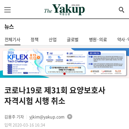
뉴스
전체기사
정책
산업
글로벌
병원·의료
약사·
코로나19로 제31회 요양보호사
자격시험 시행 취소
김용주 기자
yjkim@yakup.com
│
입력 2020-03-16 16:34