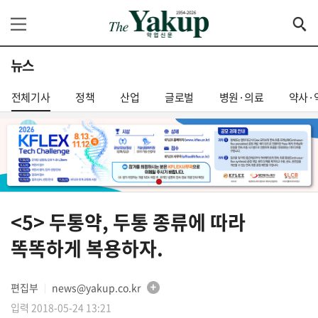
뉴스
전체기사
정책
산업
글로벌
병원·의료
약사·
<5> 두통약, 두통 종류에 따라
똑똑하게 복용하자.
편집부
news@yakup.co.kr
│
입력 2018-05-24 13:21