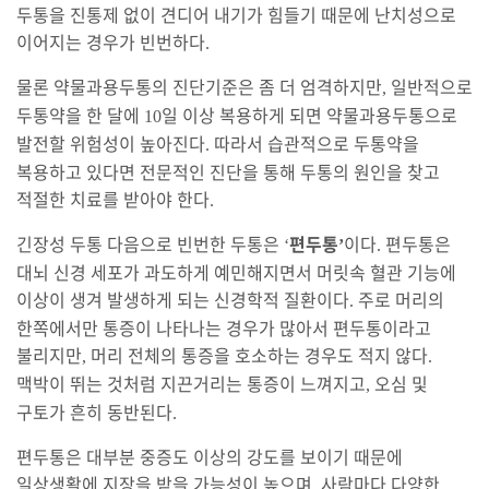
두통을 진통제 없이 견디어 내기가 힘들기 때문에 난치성으로
이어지는 경우가 빈번하다
.
물론 약물과용두통의 진단기준은 좀 더 엄격하지만
일반적으로
,
두통약을 한 달에
일 이상 복용하게 되면 약물과용두통으로
10
발전할
위험성이
높아진다
따라서 습관적으로 두통약을
.
복용하고 있다면 전문적인 진단을 통해 두통의 원인을 찾고
적절한 치료를 받아야 한다
.
긴장성 두통 다음으로 빈번한 두통은
편두통
이다
편두통은
‘
’
.
대뇌 신경 세포가 과도하게 예민해지면서 머릿속 혈관 기능에
이상이 생겨 발생하게 되는 신경학적 질환이다
주로 머리의
.
한쪽에서만 통증이 나타나는 경우가 많아서 편두통이라고
불리지만
머리 전체의 통증을 호소하는 경우도 적지 않다
,
.
맥박이 뛰는 것처럼 지끈거리는 통증이 느껴지고
오심 및
,
구토가 흔히 동반된다
.
편두통은 대부분 중증도 이상의 강도를 보이기 때문에
일상생활에 지장을 받을 가능성이 높으며
사람마다 다양한
,