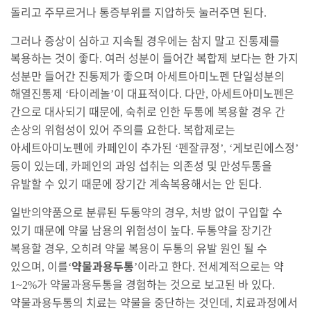
돌리고 주무르거나 통증부위를 지압하듯 눌러주면 된다
.
그러나 증상이 심하고 지속될 경우에는 참지 말고 진통제를
복용하는 것이 좋다
여러 성분이 들어간 복합제 보다는 한 가지
.
성분만 들어간 진통제가 좋으며 아세트아미노펜 단일성분의
해열진통제
타이레놀
이 대표적이다
다만
아세트아미노펜은
‘
’
.
,
간으로 대사되기 때문에
숙취로 인한 두통에 복용할 경우 간
,
손상의 위험성이 있어 주의를 요한다
복합제로는
.
아세트아미노펜에 카페인이 추가된
펜잘큐정
게보린
에스정
‘
’, ‘
’
등이 있는데
카페인의 과잉 섭취는 의존성 및 만성두통을
,
유발할 수 있기 때문에 장기간 계속복용해서는 안 된다
.
일반의약품으로 분류된 두통약의 경우
처방 없이 구입할 수
,
있기 때문에 약물 남용의 위험성이 높다
두통약을 장기간
.
복용할 경우
오히려 약물 복용이 두통의 유발 원인 될 수
,
있으며
이를
약물과용두통
이라고 한다
전세계적으로는 약
,
‘
’
.
가 약물과용두통을 경험하는 것으로 보고된 바 있다
1~2%
.
약물과용두통의 치료는 약물을 중단하는 것인데
치료과정에서
,