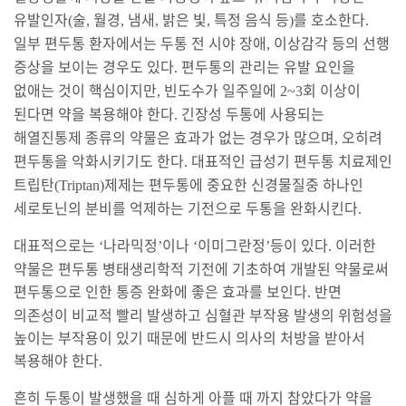
유발인자
술
월경
냄새
밝은 빛
특정 음식 등
를 호소한다
(
,
,
,
,
)
.
일부 편두통 환자에서는 두통 전 시야 장애
이상감각 등의 선행
,
증상을 보이는 경우도 있다
편두통의 관리는 유발 요인을
.
없애는 것이 핵심이지만
빈도수가 일주일에
회 이상이
,
2~3
된다면 약을 복용해야 한다
긴장성 두통에 사용되는
.
해열진통제 종류의 약물은 효과가 없는 경우가 많으며
오히려
,
편두통을 악화시키기도 한다
대표적인 급성기 편두통 치료제인
.
트립탄
제제는
편두통에 중요한 신경물질중 하나인
(Triptan)
세로토닌의 분비를 억제하는 기전으로 두통을 완화시킨다
.
대표적으로는
나라믹정
이나
이미그란정
등이 있다
이러한
‘
’
‘
’
.
약물은 편두통 병태생리학적 기전에 기초하여 개발된 약물로써
편두통으로 인한 통증 완화에 좋은 효과를 보인다
반면
.
의존성이 비교적 빨리 발생하고 심혈관 부작용 발생의 위험성을
높이는 부작용이 있기 때문에 반드시 의사의 처방을 받아서
복용해야 한다
.
흔히 두통이 발생했을 때 심하게 아플 때 까지 참았다가 약을