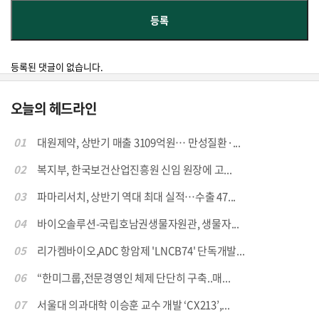
등록된 댓글이 없습니다.
오늘의 헤드라인
01
대원제약, 상반기 매출 3109억원… 만성질환·...
02
복지부, 한국보건산업진흥원 신임 원장에 고...
03
파마리서치, 상반기 역대 최대 실적…수출 47...
04
바이오솔루션-국립호남권생물자원관, 생물자...
05
리가켐바이오,ADC 항암제 'LNCB74' 단독개발...
06
“한미그룹,전문경영인 체제 단단히 구축..매...
07
서울대 의과대학 이승훈 교수 개발 ‘CX213’,...