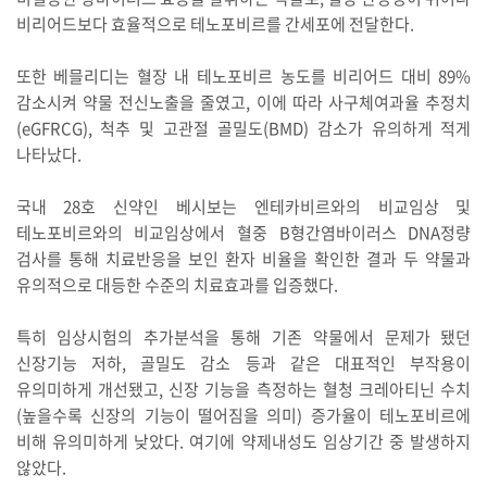
비리어드보다 효율적으로 테노포비르를 간세포에 전달한다.
또한 베믈리디는 혈장 내 테노포비르 농도를 비리어드 대비 89%
감소시켜 약물 전신노출을 줄였고, 이에 따라 사구체여과율 추정치
(eGFRCG), 척추 및 고관절 골밀도(BMD) 감소가 유의하게 적게
나타났다.
국내 28호 신약인 베시보는 엔테카비르와의 비교임상 및
테노포비르와의 비교임상에서 혈중 B형간염바이러스 DNA정량
검사를 통해 치료반응을 보인 환자 비율을 확인한 결과 두 약물과
유의적으로 대등한 수준의 치료효과를 입증했다.
특히 임상시험의 추가분석을 통해 기존 약물에서 문제가 됐던
신장기능 저하, 골밀도 감소 등과 같은 대표적인 부작용이
유의미하게 개선됐고, 신장 기능을 측정하는 혈청 크레아티닌 수치
(높을수록 신장의 기능이 떨어짐을 의미) 증가율이 테노포비르에
비해 유의미하게 낮았다. 여기에 약제내성도 임상기간 중 발생하지
않았다.