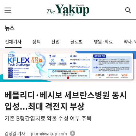
뉴스
전체기사
정책
산업
글로벌
병원·의료
약사·
베믈리디·베시보 세브란스병원 동시
입성...최대 격전지 부상
기존 B형간염치료 약물 수성 여부 주목
김정일 기자
jikim@yakup.com
│