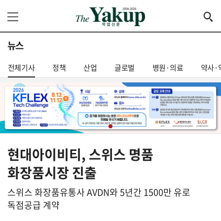
뉴스
전체기사
정책
산업
글로벌
병원·의료
약사·
현대아이비티, 스위스 명품
화장품시장 진출
스위스 화장품유통사 AVDN와 5년간 1500만 유로
독점공급 계약