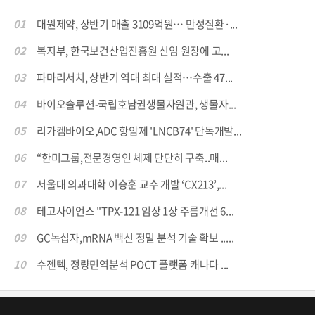
01
대원제약, 상반기 매출 3109억원… 만성질환·...
02
복지부, 한국보건산업진흥원 신임 원장에 고...
03
파마리서치, 상반기 역대 최대 실적…수출 47...
04
바이오솔루션-국립호남권생물자원관, 생물자...
05
리가켐바이오,ADC 항암제 'LNCB74' 단독개발...
06
“한미그룹,전문경영인 체제 단단히 구축..매...
07
서울대 의과대학 이승훈 교수 개발 ‘CX213’,...
08
테고사이언스 "TPX-121 임상 1상 주름개선 6...
09
GC녹십자,mRNA 백신 정밀 분석 기술 확보 .....
10
수젠텍, 정량면역분석 POCT 플랫폼 캐나다 ...