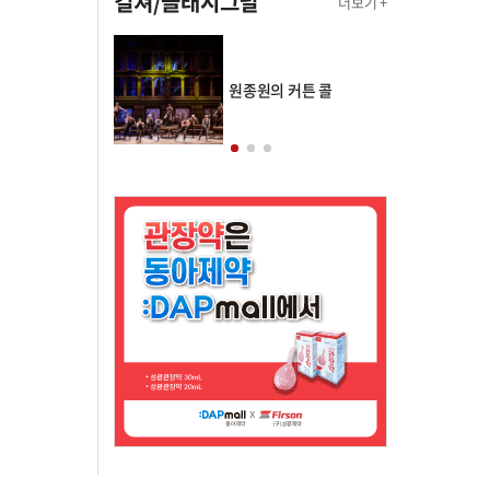
컬쳐/클래시그널
더보기 +
의 클래스토리
원종원의 커튼 콜