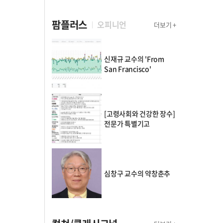
팜플러스
오피니언
더보기 +
신재규 교수의 'From
San Francisco'
[고령사회와 건강한 장수]
전문가 특별기고
심창구 교수의 약창춘추