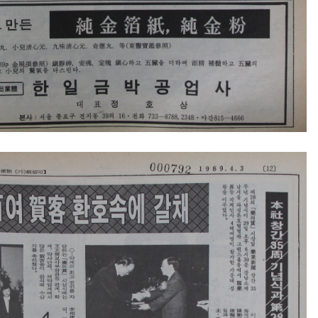
콜
안현정의 컬쳐포커스
박병준