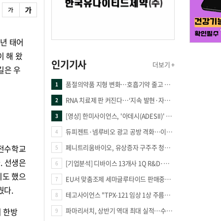
7년 태어
이 해 왔
인기기사
더보기 +
길은 우
품절의약품 지형 변화…호흡기약 줄고 만성질환 복합제 늘었다
1
RNA 치료제 판 커진다…‘지속 발현·자가증폭·단백질 복원’ 경쟁
2
[영상] 한미사이언스, '아데시(ADESII)' 앞세워 더마 시장 판도 바꾼다
3
듀피젠트·넴루비오 광고 공방 격화…이번엔 사노피가 일부 문구 변경
4
 전수학교
페니트리움바이오, 유상증자 구주주 청약률 91.03% 기록
5
. 선생은
[기업분석] 디바이스 13개사 1Q R&D·해외매출 증가
6
기도 했으
EU서 맞춤조제 세마글루타이드 판매중단 판결
7
웠다.
테고사이언스 "TPX-121 임상 1상 주름개선 66.7%·안전성 확보"
8
의 한방
파마리서치, 상반기 역대 최대 실적…수출 47% 늘며 성장 견인
9