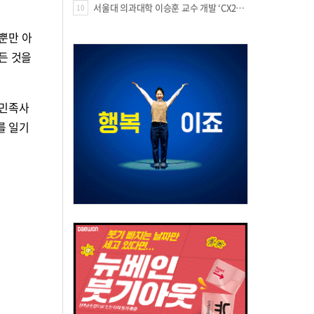
서울대 의과대학 이승훈 교수 개발 ‘CX213’, 미국 FDA 패스트트랙 지정
10
뿐만 아
든 것을
 민족사
를 일기