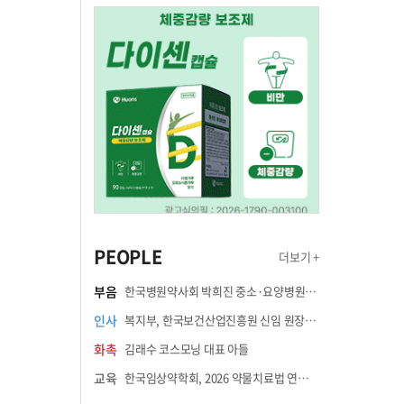
PEOPLE
더보기 +
부음
한국병원약사회 박희진 중소·요양병원이사(충청북도 청주의료원 약제팀장) 부친상
인사
복지부, 한국보건산업진흥원 신임 원장에 고상백 교수 임명
화촉
김래수 코스모닝 대표 아들
교육
한국임상약학회, 2026 약물치료법 연수강좌 8월 21일 개최