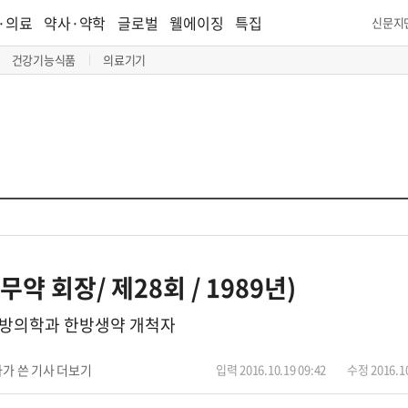
·의료
약사·약학
글로벌
웰에이징
특집
신문지
건강기능식품
의료기기
무약 회장/ 제28회 / 1989년)
 한방의학과 한방생약 개척자
가 쓴 기사 더보기
입력 2016.10.19 09:42
수정 2016.10