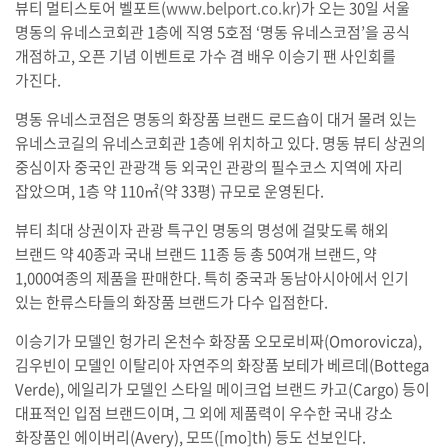
뷰티 멀티스토어 벨포트(
www.belport.co.kr
)가 오는 30일 서울
명동의 유네스코회관 1층에 직영 5호점 ‘명동 유네스코점’을 공식
개점하고, 오픈 기념 이벤트로 가수 겸 배우 이승기 팬 사인회를
가진다.
명동 유네스코점은 명동의 화장품 브랜드 로드숍이 대거 몰려 있는
유네스코길의 유네스코회관 1층에 위치하고 있다. 명동 뷰티 상권의
중심이자 중국인 관광객 등 외국인 관광의 필수코스 지역에 자리
잡았으며, 1층 약 110㎡(약 33평) 규모로 운영된다.
뷰티 최대 상권이자 관광 특구인 명동의 명성에 걸맞도록 해외
브랜드 약 40종과 국내 브랜드 11종 등 총 50여개 브랜드, 약
1,000여종의 제품을 판매한다. 특히 중국과 동남아시아에서 인기
있는 한류스타들의 화장품 브랜드가 다수 입점한다.
이승기가 모델인 헝가리 온천수 화장품 오모로비짜(Omorovicza),
김우빈이 모델인 이탈리아 자연주의 화장품 보테가 베르데(Bottega
Verde), 에일리가 모델인 스타일 메이크업 브랜드 카고(Cargo) 등이
대표적인 입점 브랜드이며, 그 외에 제품력이 우수한 국내 강소
화장품인 에이버리(Avery), 모뜨([mo]th) 등도 선보인다.