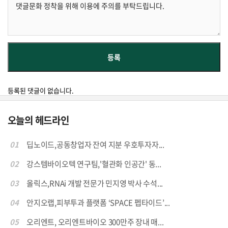
등록된 댓글이 없습니다.
오늘의 헤드라인
01
딥노이드,공동창업자 잔여 지분 우호투자자...
02
강스템바이오텍 연구팀,'혈관화 인공간' 동...
03
올릭스,RNAi 개발 전문가 민지영 박사 수석...
04
안지오랩,피부투과 플랫폼 ‘SPACE 펩타이드’...
05
오리엔트, 오리엔트바이오 300만주 장내 매...