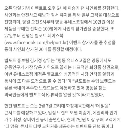
오픈 당일 기념 이벤트로 오후 6시에 이승기 팬 사인회를 진행한다.
사인회는 안전사고 예방과 질서 유지를 위해 일부 고객을 대상으로
진행되며, 당일 오전 9시부터 명동 유네스코점에서 10만원 이상
제품을 구매한 선착순 100명에게 사인회 참가권을 증정한다. 또
27일부터 진행된 벨포트 페이스북
(
www.facebook.com/belport.kr
) 이벤트 참가자들 중 추첨을
통해 사인회 참가권 20매를 증정할 예정이다.
벨포트 홍보팀 김기정 상무는 “명동 유네스코길은 명동에서도
유동인구가 가장 많은 지역으로 꼽히는 대표적인 화장품 상권으로,
이번 유네스코점 개점은 벨포트의 성공적인 시장 안착을 알림과
동시에 또 다른 도전으로 볼 수 있다”며 “벨포트는 수입 브랜드는
물론 국내의 우수한 브랜드들도 유통하고 있어 명동을 찾는
외국인들에게 벨포트식 K-뷰티를 알릴 것”이라고 말했다.
한편 벨포트는 오는 2월 7일 고려대 화정체육관에서 ‘더 맑음’
콘서트를 예정하고 있다. 입점 브랜드 모델 이승기, 에일리와 인기
가수 휘성, 장미여관 등이 출연한다. 현재 7만원 이상 구매 고객에게
‘더 맑음’ 콘서트 티켓 교환권을 제공하는 이벤트를 진행 중이다.