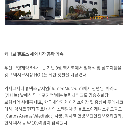
카나브 겔포스 해외시장 공략 가속
우선 보령제약 카나브는 지난 9월 멕시코에서 발매식 및 심포지엄을
갖고 멕시코시장 NO.1을 위한 첫발을 내딛었다.
멕시코시티 휴맥스뮤지엄(Jumex Museum)에서 진행된 ‘아라코
(카나브) 발매식 및 심포지엄’에는 보령제약그룹 김승호회장,
보령제약 최태홍 대표, 한국제약협회 이경호회장 및 홍성화 주멕시코
대사, 멕시코 현지 파트너사인 스텐달社 카를로스아레나스위드필드
(Carlos Arenas Wiedfeldt) 사장, 멕시코 연방보건안전보호위원회,
현지 의사 등 약 100여명이 참석했다.