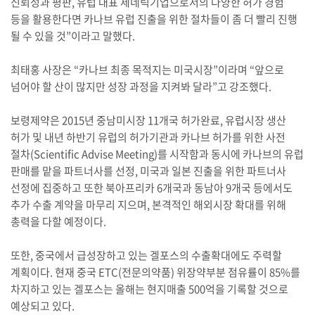
신뢰성과 평판, 유럽 대표 제네릭기업으로서의 다양한 허가 경험
등을 활용한다면 카나브 유럽 진출을 위한 절차들이 좀 더 빨리 진행
될 수 있을 것”이라고 말했다.
최태홍 사장은 “카나브 최종 목적지는 미국시장”이라며 “앞으로
넘어야 할 산이 많지만 성장 과정을 지켜봐 달라”고 강조했다.
보령제약은 2015년 중남미시장 11개국 허가완료, 유럽시장 생산
허가 및 내년 하반기 유럽의 허가기관과 카나브 허가를 위한 사전
절차(Scientific Advise Meeting)를 시작함과 동시에 카나브의 유럽
판매를 맡을 파트너사를 선정, 미국과 일본 진출을 위한 파트너사
선정에 집중하고 또한 북아프리카 6개국과 동남아 9개국 등에서도
추가 수출 계약을 마무리 지으며, 본격적인 해외시장 확대를 위해
총력을 다할 예정이다.
또한, 중국에서 급성장하고 있는 겔포스의 수출확대에도 주력할
계획이다. 현재 중국 ETC(전문의약품) 위장약부분 점유률이 85%를
차지하고 있는 겔포스는 올해는 현지매출 500억을 기록할 것으로
예상되고 있다.