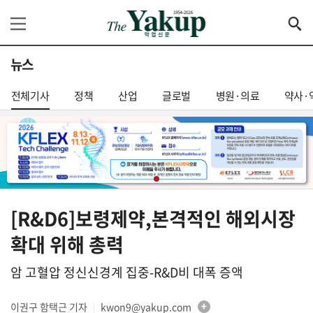
뉴스
전체기사
정책
산업
글로벌
병원·의료
약사·
[R&D6]보령제약,본격적인 해외시장
확대 위해 총력
암 고혈압 정신신경계 집중-R&D비 대폭 증액
이권구 함택근 기자
kwon9@yakup.com
│