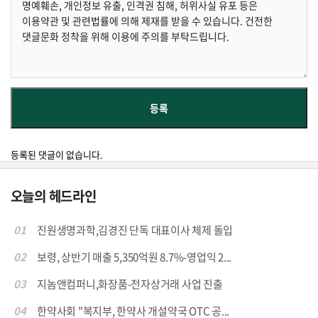
등록된 댓글이 없습니다.
오늘의 헤드라인
01
진원생명과학,김경진 단독 대표이사 체제 돌입
02
보령, 상반기 매출 5,350억원 8.7%-영업익 2...
03
지놈앤컴퍼니,화장품-전자상거래 사업 진출
04
한약사회 "복지부, 한약사 개설약국 OTC 공...