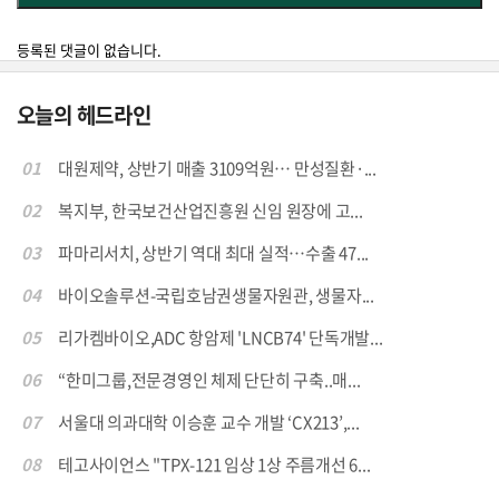
등록된 댓글이 없습니다.
오늘의 헤드라인
01
대원제약, 상반기 매출 3109억원… 만성질환·...
02
복지부, 한국보건산업진흥원 신임 원장에 고...
03
파마리서치, 상반기 역대 최대 실적…수출 47...
04
바이오솔루션-국립호남권생물자원관, 생물자...
05
리가켐바이오,ADC 항암제 'LNCB74' 단독개발...
06
“한미그룹,전문경영인 체제 단단히 구축..매...
07
서울대 의과대학 이승훈 교수 개발 ‘CX213’,...
08
테고사이언스 "TPX-121 임상 1상 주름개선 6...