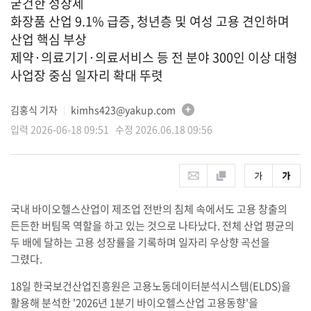
굳건한 성장세
화장품 산업 9.1% 급증, 청년층 및 여성 고용 견인하며
산업 핵심 부상
제약·의료기기·의료서비스 등 전 분야 300인 이상 대형
사업장 중심 일자리 확대 뚜렷
김홍식 기자
kimhs423@yakup.com
│
입력 2026-06-18 09:51 수정 2026.06.18 09:56
국내 바이오헬스산업이 제조업 전반의 침체 속에서도 고용 창출의
든든한 버팀목 역할을 하고 있는 것으로 나타났다. 전체 산업 평균의
두 배에 달하는 고용 성장률을 기록하며 일자리 우상향 곡선을
그렸다.
18일 한국보건산업진흥원은 고용노동데이터분석시스템(ELDS)을
활용해 분석한 '2026년 1분기 바이오헬스산업 고용동향'을